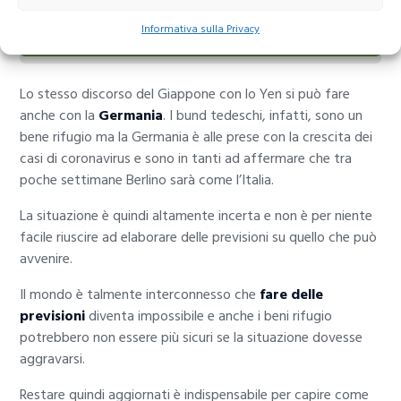
Apri un conto demo su eToro qui e imparare a
Informativa sulla Privacy
usare lo stop loss!
Lo stesso discorso del Giappone con lo Yen si può fare
anche con la
Germania
. I bund tedeschi, infatti, sono un
bene rifugio ma la Germania è alle prese con la crescita dei
casi di coronavirus e sono in tanti ad affermare che tra
poche settimane Berlino sarà come l’Italia.
La situazione è quindi altamente incerta e non è per niente
facile riuscire ad elaborare delle previsioni su quello che può
avvenire.
Il mondo è talmente interconnesso che
fare delle
previsioni
diventa impossibile e anche i beni rifugio
potrebbero non essere più sicuri se la situazione dovesse
aggravarsi.
Restare quindi aggiornati è indispensabile per capire come