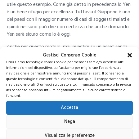
utile questo esempio. Come già detto in precedenza lo Yen
è un bene rifugio per eccellenza. Tuttavia il Giappone è uno
dei paesi con il maggior numero di casi di soggetti malati e
quindi nessuno può dire con certezza che anche domani lo
Yen sarà sicuro come lo è oggi.
Anche per questo motivo, mai investire su un asset senza
adottare le giuste precauzioni.
Gestisci Consenso Cookie
Utilizziamo tecnologie come i cookie per memorizzare e/o accedere alle
Ad esempio se si opera con il CFD Trading, buona regola è
informazioni del dispositivo. Lo facciamo per migliorare l'esperienza di
quella di operare sempre tutelandosi con
gli stop loss e i
navigazione e per mostrare annunci (non) personalizzati. Il consenso a
queste tecnologie ci consentirà di elaborare dati quali il comportamento di
take profit
.
navigazione o gli ID univoci su questo sito. Il mancato consenso o la revoca
del consenso possono influire negativamente su alcune caratteristiche e
Puoi imparare ad usare questi strumenti di protezione del
funzioni.
tuo capitale, usando un conto demo eToro. Grazie a
Accetta
100.000 euro virtuali potrai imparare ad operare senza
correre il rischio di perdere soldi reali.
Nega
Per avere la tua demo eToro clicca sul link sottostante.
Visualizza le preferenze