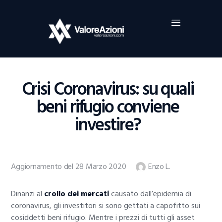
Home
Investimenti
Borsa
BROKER TRADING
Crisi Coronavirus: su quali
Guide Al Trading
beni rifugio conviene
Criptovalute
investire?
Aggiornamento del 28 Marzo 2020
Enzo L.
Dinanzi al
crollo dei mercati
causato dall’epidemia di
coronavirus, gli investitori si sono gettati a capofitto sui
cosiddetti beni rifugio. Mentre i prezzi di tutti gli asset