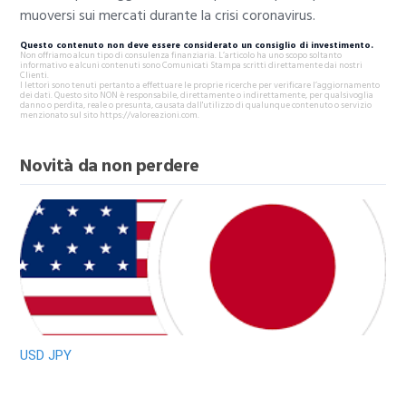
muoversi sui mercati durante la crisi coronavirus.
Questo contenuto non deve essere considerato un consiglio di investimento.
Non offriamo alcun tipo di consulenza finanziaria. L’articolo ha uno scopo soltanto
informativo e alcuni contenuti sono Comunicati Stampa scritti direttamente dai nostri
Clienti.
I lettori sono tenuti pertanto a effettuare le proprie ricerche per verificare l’aggiornamento
dei dati. Questo sito NON è responsabile, direttamente o indirettamente, per qualsivoglia
danno o perdita, reale o presunta, causata dall'utilizzo di qualunque contenuto o servizio
menzionato sul sito https://valoreazioni.com.
Novità da non perdere
USD JPY