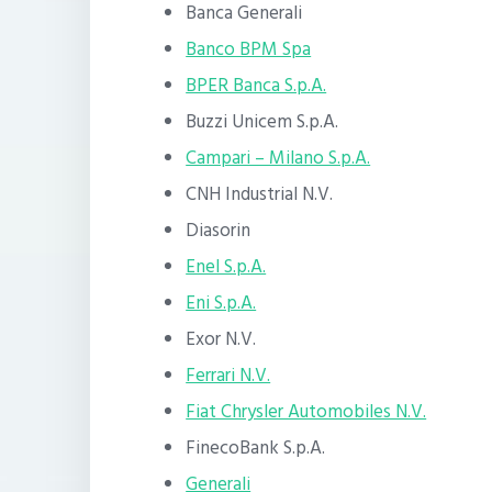
Banca Generali
Banco BPM Spa
BPER Banca S.p.A.
Buzzi Unicem S.p.A.
Campari – Milano S.p.A.
CNH Industrial N.V.
Diasorin
Enel S.p.A.
Eni S.p.A.
Exor N.V.
Ferrari N.V.
Fiat Chrysler Automobiles N.V.
FinecoBank S.p.A.
Generali