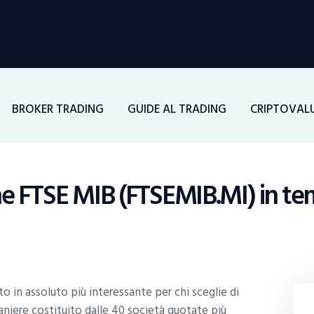
Home
Investimenti
BROKER TRADING
GUIDE AL TRADING
CRIPTOVAL
Borsa
BROKER TRADING
e FTSE MIB (FTSEMIB.MI) in te
Guide Al Trading
Criptovalute
o in assoluto più interessante per chi sceglie di
 paniere costituito dalle 40 società quotate più