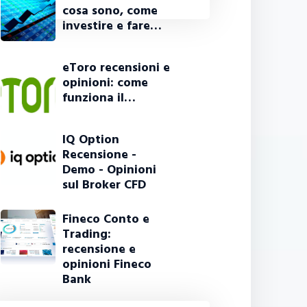
cosa sono, come
investire e fare…
eToro recensioni e
opinioni: come
funziona il…
IQ Option
Recensione -
Demo - Opinioni
sul Broker CFD
Fineco Conto e
Trading:
recensione e
opinioni Fineco
Bank