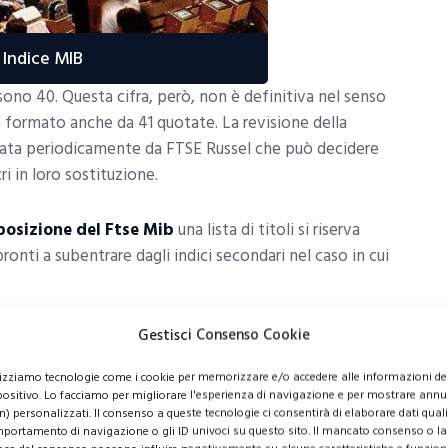
Indice MIB
ono 40. Questa cifra, però, non è definitiva nel senso
 formato anche da 41 quotate. La revisione della
ata periodicamente da FTSE Russel che può decidere
tri in loro sostituzione.
osizione del Ftse Mib
una lista di titoli si riserva
 pronti a subentrare dagli indici secondari nel caso in cui
Gestisci Consenso Cookie
lizziamo tecnologie come i cookie per memorizzare e/o accedere alle informazioni de
positivo. Lo facciamo per migliorare l'esperienza di navigazione e per mostrare annu
n) personalizzati. Il consenso a queste tecnologie ci consentirà di elaborare dati quali 
portamento di navigazione o gli ID univoci su questo sito. Il mancato consenso o la