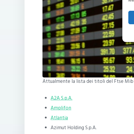
rev
Attualmente la lista dei titoli del Ftse Mib
A2A S.p.A.
Amplifon
Atlantia
Azimut Holding S.p.A.