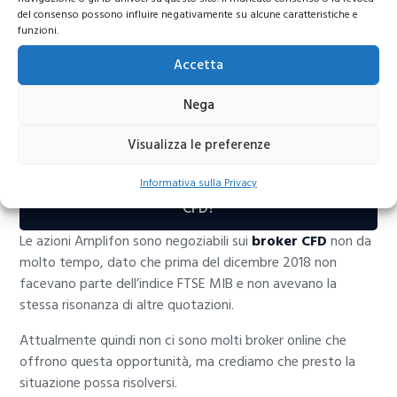
con i CFD
del consenso possono influire negativamente su alcune caratteristiche e
funzioni.
Accetta
Nega
Visualizza le preferenze
Informativa sulla Privacy
Quotazione Amplifon: come comprare azioni con i
CFD?
Le azioni Amplifon sono negoziabili sui
broker CFD
non da
molto tempo, dato che prima del dicembre 2018 non
facevano parte dell’indice FTSE MIB e non avevano la
stessa risonanza di altre quotazioni.
Attualmente quindi non ci sono molti broker online che
offrono questa opportunità, ma crediamo che presto la
situazione possa risolversi.