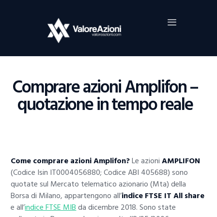
Home
Investimenti
Borsa
BROKER TRADING
Comprare azioni Amplifon –
Guide Al Trading
quotazione in tempo reale
Criptovalute
Come comprare azioni Amplifon?
Le azioni
AMPLIFON
(Codice Isin IT0004056880; Codice ABI 405688) sono
quotate sul Mercato telematico azionario (Mta) della
Borsa di Milano, appartengono all’
indice FTSE IT All share
e all’
indice FTSE MIB
da dicembre 2018. Sono state