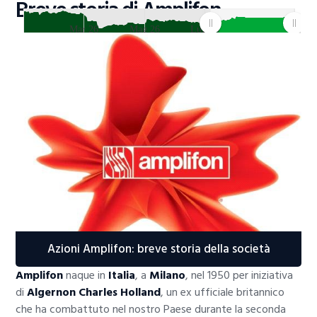
Breve storia di Amplifon
Mar 26
Mag 26
Lug 26
JS chart by amCharts
Azioni Amplifon: breve storia della società
Amplifon
naque in
Italia
, a
Milano
, nel 1950 per iniziativa
di
Algernon Charles Holland
, un ex ufficiale britannico
che ha combattuto nel nostro Paese durante la seconda