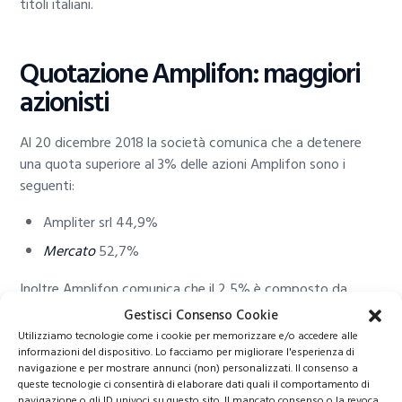
titoli italiani.
Quotazione Amplifon: maggiori
azionisti
Al 20 dicembre 2018 la società comunica che a detenere
una quota superiore al 3% delle azioni Amplifon sono i
seguenti:
Ampliter srl 44,9%
Mercato
52,7%
Inoltre Amplifon comunica che il 2,5% è composto da
azioni proprie.
Gestisci Consenso Cookie
Utilizziamo tecnologie come i cookie per memorizzare e/o accedere alle
informazioni del dispositivo. Lo facciamo per migliorare l'esperienza di
Come comprare azioni Amplifon
navigazione e per mostrare annunci (non) personalizzati. Il consenso a
queste tecnologie ci consentirà di elaborare dati quali il comportamento di
navigazione o gli ID univoci su questo sito. Il mancato consenso o la revoca