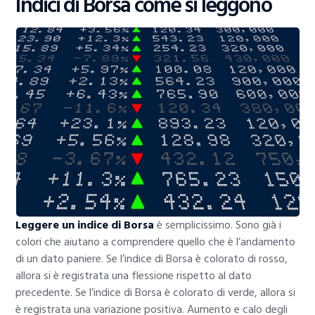
Indici di Borsa come si leggono
Leggere un indice di Borsa
è semplicissimo. Sono già i
colori che aiutano a comprendere quello che è l’andamento
di un dato paniere. Se l’indice di Borsa è colorato di rosso,
allora si è registrata una flessione rispetto al dato
precedente. Se l’indice di Borsa è colorato di verde, allora si
è registrata una variazione positiva. Aumento e calo degli