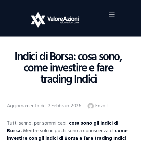
Home
Investimenti
Borsa
BROKER TRADING
Indici di Borsa: cosa sono,
Guide Al Trading
come investire e fare
Criptovalute
trading Indici
Aggiornamento del 2 Febbraio 2026
Enzo L.
Tutti sanno, per sommi capi,
cosa sono gli indici di
Borsa.
Mentre solo in pochi sono a conoscenza di
come
investire con gli indici di Borsa e fare trading Indici