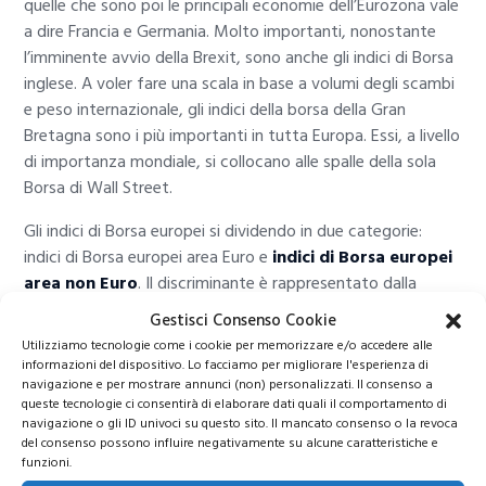
quelle che sono poi le principali economie dell’Eurozona vale
a dire Francia e Germania. Molto importanti, nonostante
l’imminente avvio della Brexit, sono anche gli indici di Borsa
inglese. A voler fare una scala in base a volumi degli scambi
e peso internazionale, gli indici della borsa della Gran
Bretagna sono i più importanti in tutta Europa. Essi, a livello
di importanza mondiale, si collocano alle spalle della sola
Borsa di Wall Street.
Gli indici di Borsa europei si dividendo in due categorie:
indici di Borsa europei area Euro e
indici di Borsa europei
area non Euro
. Il discriminante è rappresentato dalla
presenza o meno di quel mercato nell’area della valuta
Gestisci Consenso Cookie
comune.
Utilizziamo tecnologie come i cookie per memorizzare e/o accedere alle
informazioni del dispositivo. Lo facciamo per migliorare l'esperienza di
navigazione e per mostrare annunci (non) personalizzati. Il consenso a
Elenco indici di Borsa europei
queste tecnologie ci consentirà di elaborare dati quali il comportamento di
navigazione o gli ID univoci su questo sito. Il mancato consenso o la revoca
del consenso possono influire negativamente su alcune caratteristiche e
funzioni.