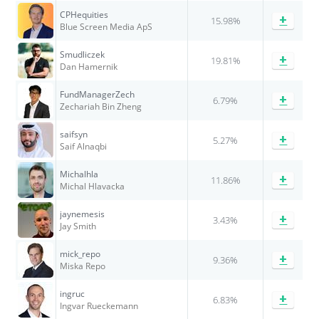
CPHequities
+
15.98%
Blue Screen Media ApS
Smudliczek
+
19.81%
Dan Hamernik
FundManagerZech
+
6.79%
Zechariah Bin Zheng
saifsyn
+
5.27%
Saif Alnaqbi
Michalhla
+
11.86%
Michal Hlavacka
jaynemesis
+
3.43%
Jay Smith
mick_repo
+
9.36%
Miska Repo
ingruc
+
6.83%
Ingvar Rueckemann