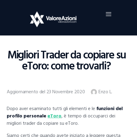
Home
Investimenti
Borsa
BROKER TRADING
Migliori Trader da copiare su
Guide Al Trading
eToro: come trovarli?
Criptovalute
Aggiornamento del 23 Novembre 2020
Enzo L.
Dopo aver esaminato tutti gli elementi e le
funzioni del
profilo personale
eToro
, è tempo di occuparci dei
migliori trader da copiare su eToro.
Siamo certi che quando avete iniziato a leggere questa