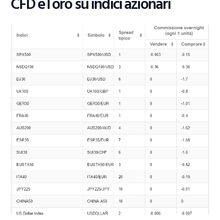
CFD eToro su indici azionari