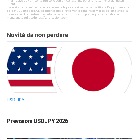
informativo e alcuni contenuti sono Comunicati Stampa scritti direttamente dai nostri
Clienti.
I lettori sono tenuti pertanto a effettuare le proprie ricerche per verificare l’aggiornamento
dei dati. Questo sito NON è responsabile, direttamente o indirettamente, per qualsivoglia
danno o perdita, reale o presunta, causata dall'utilizzo di qualunque contenuto o servizio
menzionato sul sito https://valoreazioni.com.
Novità da non perdere
USD JPY
Previsioni USDJPY 2026