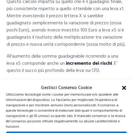
Questo calcolo impatta su quello che è il guadagno finale,
più consistente rispetto a quello ottenibile con una leva x1.
Mentre investendo il prezzo lettera X si sarebbe
guadagnato semplicemente la variazione di prezzo (ossia
pochi Euro), avendo invece investito 100 Euro a leva x5 si è
guadagnato il risultato della moltiplicazione tra variazione
di prezzo e nuova unità corrispondente (ossia molto di più).
All’aumento della somma guadagnabile ricorrendo a una
leva x5 corrisponde anche un
incremento dei rischi
. E’
questo il succo più profondo della leva sui CFD.
Gestisci Consenso Cookie
Operazioni Overnight: costi
Utilizziamo tecnologie come i cookie per memorizzare e/o accedere alle
applicati da eToro
informazioni del dispositivo. Lo facciamo per migliorare l'esperienza di
navigazione e per mostrare annunci (non) personalizzati. Il consenso a
queste tecnologie ci consentirà di elaborare dati quali il comportamento di
navigazione o gli ID univoci su questo sito. Il mancato consenso o la revoca
del consenso possono influire negativamente su alcune caratteristiche e
funzioni.