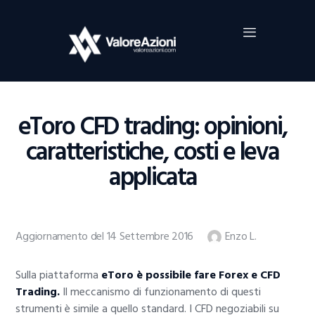
Home
Investimenti
Borsa
BROKER TRADING
eToro CFD trading: opinioni,
Guide Al Trading
caratteristiche, costi e leva
Criptovalute
applicata
Aggiornamento del 14 Settembre 2016
Enzo L.
Sulla piattaforma
eToro è possibile fare Forex e CFD
Trading.
Il meccanismo di funzionamento di questi
strumenti è simile a quello standard. I CFD negoziabili su