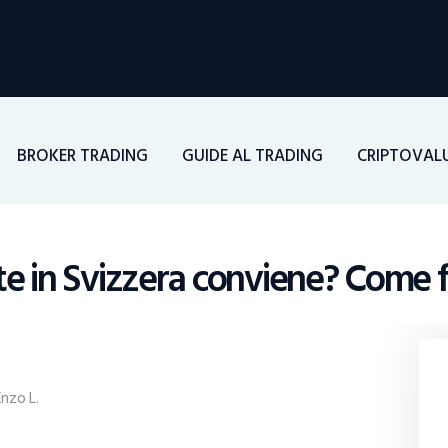
Home
Investimenti
Borsa
BROKER TRADING
GUIDE AL TRADING
CRIPTOVAL
BROKER TRADING
Guide Al Trading
e in Svizzera conviene? Come far
Criptovalute
Enzo L.