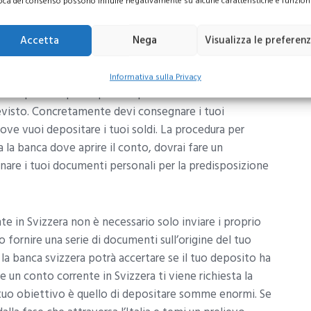
oca del consenso possono influire negativamente su alcune caratteristiche e funzioni
Accetta
Nega
Visualizza le preferen
la base di questa:
come posso fare per aprire un
Informativa sulla Privacy
 che per compiere questa operazione basta essere
revisto. Concretamente devi consegnare i tuoi
ove vuoi depositare i tuoi soldi. La procedura per
a la banca dove aprire il conto, dovrai fare un
nare i tuoi documenti personali per la predisposizione
nte in Svizzera non è necessario solo inviare i proprio
fornire una serie di documenti sull’origine del tuo
la banca svizzera potrà accertare se il tuo deposito ha
re un conto corrente in Svizzera ti viene richiesta la
tuo obiettivo è quello di depositare somme enormi. Se