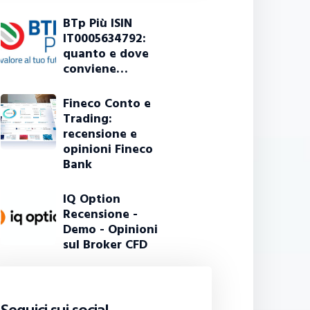
BTp Più ISIN
IT0005634792:
quanto e dove
conviene…
Fineco Conto e
Trading:
recensione e
opinioni Fineco
Bank
IQ Option
Recensione -
Demo - Opinioni
sul Broker CFD