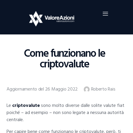
Home
Investimenti
Borsa
BROKER TRADING
Come funzionano le
Guide Al Trading
criptovalute
Criptovalute
Aggiornamento del 26 Maggio 2022
Roberto Rais
Le
criptovalute
sono molto diverse dalle solite valute fiat
poiché – ad esempio – non sono legate a nessuna autorità
centrale.
Per capire bene come funzionano le criptovalute, però, ti