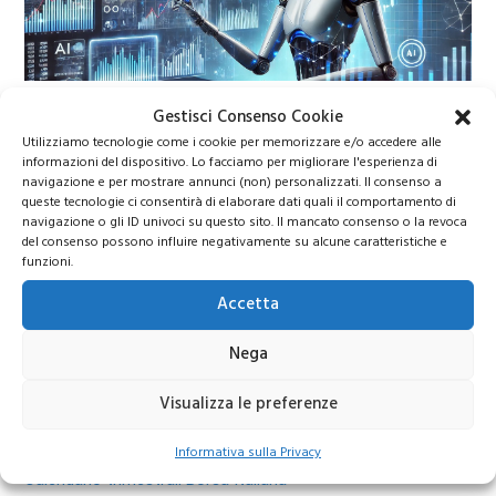
Migliori Azioni 2026
Gestisci Consenso Cookie
Utilizziamo tecnologie come i cookie per memorizzare e/o accedere alle
informazioni del dispositivo. Lo facciamo per migliorare l'esperienza di
Migliori azioni da comprare nel 2026: titoli
navigazione e per mostrare annunci (non) personalizzati. Il consenso a
queste tecnologie ci consentirà di elaborare dati quali il comportamento di
strategici tra intelligenza artificiale, energia e
navigazione o gli ID univoci su questo sito. Il mancato consenso o la revoca
difesa europea
del consenso possono influire negativamente su alcune caratteristiche e
funzioni.
Accetta
Nega
Visualizza le preferenze
Informativa sulla Privacy
Calendario trimestrali Borsa Italiana