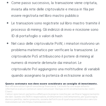
Come passo successivo, la transazione viene criptata,
inviata alla rete delle criptovalute e messa in fila per
essere registrata nel libro mastro pubblico
Le transazioni sono registrate sul libro mastro tramite il
processo di mining. Gli indirizzi di invio e ricezione sono
ID di portafoglio o valori di hash
Nel caso delle criptovalute PoW, i minatori risolvono un
problema matematico per verificare la transazione. Le
criptovalute PoS attribuiscono il potere di mining al
numero di monete detenute dai minatori. Le
criptovalute PoI aggiungono una moltitudine di variabili
quando assegnano la potenza di estrazione ai nodi.
Questo contenuto non deve essere considerato un consiglio di investimento.
Non offriamo alcun tipo di consulenza finanziaria. L’articolo ha uno scopo soltanto
informativo e alcuni contenuti sono Comunicati Stampa scritti direttamente dai nostri
Clienti.
I lettori sono tenuti pertanto a effettuare le proprie ricerche per verificare l’aggiornamento
dei dati. Questo sito NON è responsabile, direttamente o indirettamente, per qualsivoglia
danno o perdita, reale o presunta, causata dall'utilizzo di qualunque contenuto o servizio
menzionato sul sito https://valoreazioni.com.