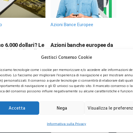
o
Azioni Bance Europee
o 6.000 dollari? Le
Azioni banche europee da
evisioni di Wall
mettere nel mirino nei
Gestisci Consenso Cookie
sorprendono gli
prossimi mesi
ori
lizziamo tecnologie come i cookie per memorizzare e/o accedere alle informazioni de
positivo. Lo facciamo per migliorare l'esperienza di navigazione e per mostrare annu
n) personalizzati. Il consenso a queste tecnologie ci consentirà di elaborare dati quali 
portamento di navigazione o gli ID univoci su questo sito. Il mancato consenso o la
oca del consenso possono influire negativamente su alcune caratteristiche e funzioni
usive per i tuoi investimenti
Accetta
Nega
Visualizza le preferen
Informativa sulla Privacy