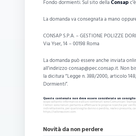
Fondo dormienti. Sul sito della
Consap
c’è
La domanda va consegnata a mano oppure 
CONSAP S.P.A. – GESTIONE POLIZZE DO
Via Yser, 14 – 00198 Roma
La domanda può essere anche inviata onlin
all’indirizzo consap@pec.consap.it. Non bis
la dicitura “Legge n. 388/2000, articolo 1
Dormienti”.
Questo contenuto non deve essere considerato un consiglio 
scopo soltanto informativo e alcuni contenuti sono Comunicati Stampa s
I lettori sono tenuti pertanto a effettuare le proprie ricerche per ver
indirettamente, per qualsivoglia danno o perdita, reale o presunta, ca
https://valoreazioni.com.
Novità da non perdere