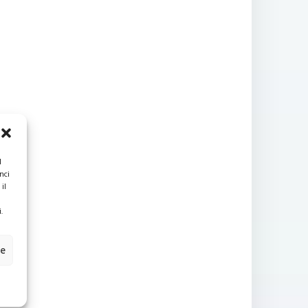
l
nci
il
.
ze