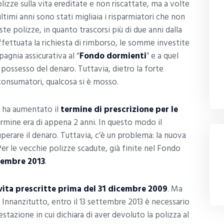
lizze sulla vita ereditate e non riscattate, ma a volte
imi anni sono stati migliaia i risparmiatori che non
ste polizze, in quanto trascorsi più di due anni dalla
fettuata la richiesta di rimborso, le somme investite
agnia assicurativa al “
Fondo dormienti
” e a quel
n possesso del denaro. Tuttavia, dietro la forte
 consumatori, qualcosa si è mosso.
, ha aumentato il
termine di prescrizione per le
termine era di appena 2 anni. In questo modo il
erare il denaro. Tuttavia, c’è un problema: la nuova
er le vecchie polizze scadute, già finite nel Fondo
ttembre 2013
.
vita prescritte prima del 31 dicembre 2009
. Ma
Innanzitutto, entro il 13 settembre 2013 è necessario
estazione in cui dichiara di aver devoluto la polizza al