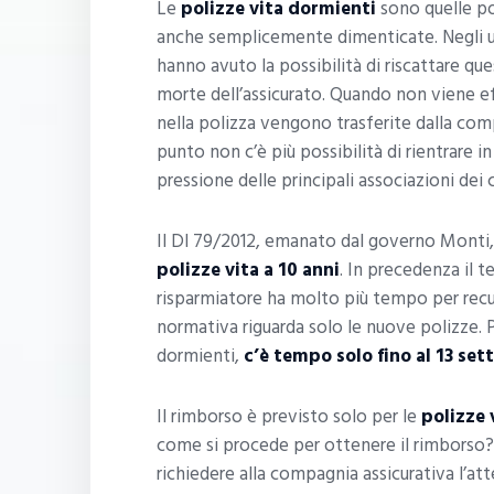
Le
polizze vita dormienti
sono quelle po
anche semplicemente dimenticate. Negli ult
hanno avuto la possibilità di riscattare que
morte dell’assicurato. Quando non viene ef
nella polizza vengono trasferite dalla comp
punto non c’è più possibilità di rientrare i
pressione delle principali associazioni dei
Il Dl 79/2012, emanato dal governo Monti
polizze vita a 10 anni
. In precedenza il 
risparmiatore ha molto più tempo per recup
normativa riguarda solo le nuove polizze. P
dormienti,
c’è tempo solo fino al 13 se
Il rimborso è previsto solo per le
polizze 
come si procede per ottenere il rimborso? 
richiedere alla compagnia assicurativa l’att