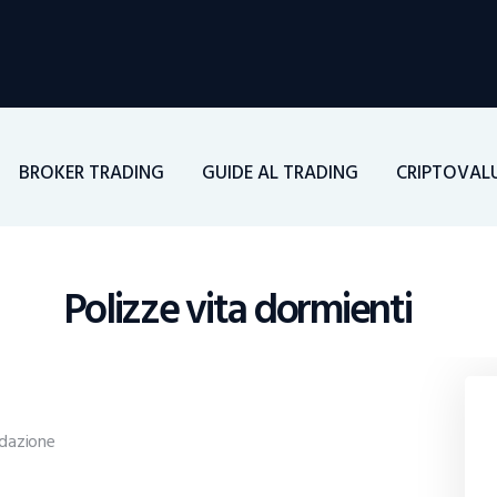
Home
Investimenti
BROKER TRADING
GUIDE AL TRADING
CRIPTOVAL
Borsa
BROKER TRADING
Polizze vita dormienti
Guide Al Trading
Criptovalute
dazione