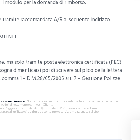
 il modulo per la domanda di rimborso.
tramite raccomandata A/R al seguente indirizzo:
RMIENTI
e, ma solo tramite posta elettronica certificata (PEC)
ogna dimenticarsi poi di scrivere sul plico della lettera
48, comma 1 – D.M.28/05/2005 art. 7 – Gestione Polizze
di investimento.
Non offriamo alcun tipo di consulenza finanziaria. L’articolo ha uno
critti direttamente dai nostri Clienti.
ificare l’aggiornamento dei dati. Questo sito NON è responsabile, direttamente o
usata dall'utilizzo di qualunque contenuto o servizio menzionato sul sito