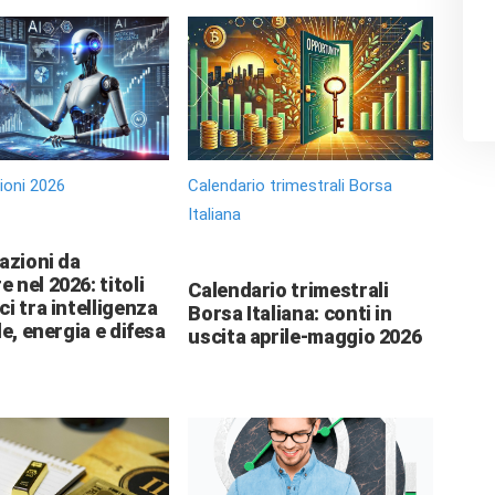
zioni 2026
Calendario trimestrali Borsa
Italiana
 azioni da
 nel 2026: titoli
Calendario trimestrali
ci tra intelligenza
Borsa Italiana: conti in
le, energia e difesa
uscita aprile-maggio 2026