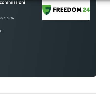
 commissioni
no al
16%
ti