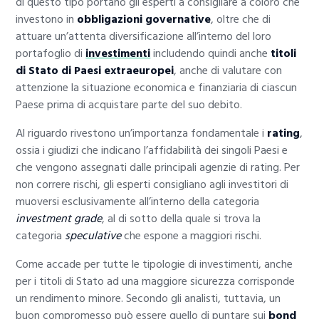
di questo tipo portano gli esperti a consigliare a coloro che
investono in
obbligazioni governative
, oltre che di
attuare un’attenta diversificazione all’interno del loro
portafoglio di
investimenti
includendo quindi anche
titoli
di Stato di Paesi extraeuropei
, anche di valutare con
attenzione la situazione economica e finanziaria di ciascun
Paese prima di acquistare parte del suo debito.
Al riguardo rivestono un’importanza fondamentale i
rating
,
ossia i giudizi che indicano l’affidabilità dei singoli Paesi e
che vengono assegnati dalle principali agenzie di rating. Per
non correre rischi, gli esperti consigliano agli investitori di
muoversi esclusivamente all’interno della categoria
investment grade
, al di sotto della quale si trova la
categoria
speculative
che espone a maggiori rischi.
Come accade per tutte le tipologie di investimenti, anche
per i titoli di Stato ad una maggiore sicurezza corrisponde
un rendimento minore. Secondo gli analisti, tuttavia, un
buon compromesso può essere quello di puntare sui
bond