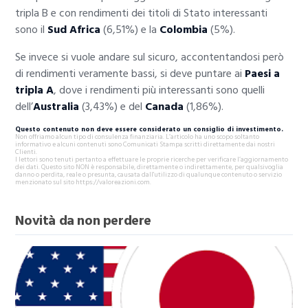
tripla B e con rendimenti dei titoli di Stato interessanti
sono il
Sud Africa
(6,51%) e la
Colombia
(5%).
Se invece si vuole andare sul sicuro, accontentandosi però
di rendimenti veramente bassi, si deve puntare ai
Paesi a
tripla A
, dove i rendimenti più interessanti sono quelli
dell’
Australia
(3,43%) e del
Canada
(1,86%).
Questo contenuto non deve essere considerato un consiglio di investimento.
Non offriamo alcun tipo di consulenza finanziaria. L’articolo ha uno scopo soltanto
informativo e alcuni contenuti sono Comunicati Stampa scritti direttamente dai nostri
Clienti.
I lettori sono tenuti pertanto a effettuare le proprie ricerche per verificare l’aggiornamento
dei dati. Questo sito NON è responsabile, direttamente o indirettamente, per qualsivoglia
danno o perdita, reale o presunta, causata dall'utilizzo di qualunque contenuto o servizio
menzionato sul sito https://valoreazioni.com.
Novità da non perdere