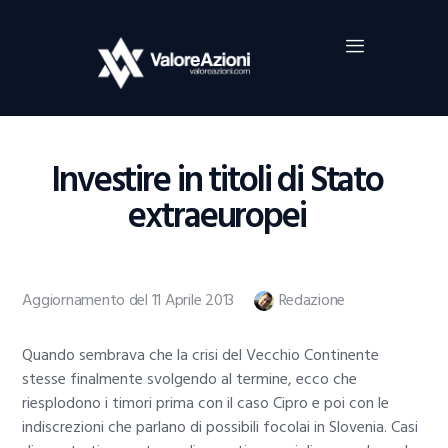
Home
Investimenti
Borsa
BROKER TRADING
Investire in titoli di Stato
Guide Al Trading
extraeuropei
Criptovalute
Aggiornamento del 11 Aprile 2013
Redazione
Quando sembrava che la crisi del Vecchio Continente
stesse finalmente svolgendo al termine, ecco che
riesplodono i timori prima con il caso Cipro e poi con le
indiscrezioni che parlano di possibili focolai in Slovenia. Casi