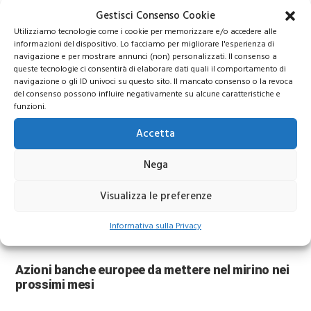
Prezzo Oro
Gestisci Consenso Cookie
Utilizziamo tecnologie come i cookie per memorizzare e/o accedere alle
informazioni del dispositivo. Lo facciamo per migliorare l'esperienza di
Oro verso 6.000 dollari? Le nuove previsioni di
navigazione e per mostrare annunci (non) personalizzati. Il consenso a
Wall Street sorprendono gli investitori
queste tecnologie ci consentirà di elaborare dati quali il comportamento di
navigazione o gli ID univoci su questo sito. Il mancato consenso o la revoca
del consenso possono influire negativamente su alcune caratteristiche e
funzioni.
Accetta
Nega
Visualizza le preferenze
Azioni Bance Europee
Informativa sulla Privacy
Azioni banche europee da mettere nel mirino nei
prossimi mesi