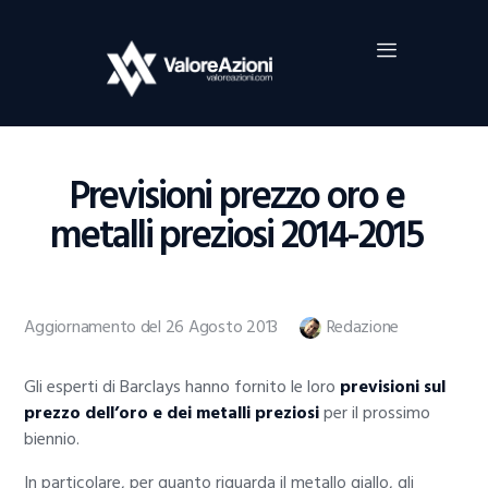
Home
Investimenti
Borsa
BROKER TRADING
Previsioni prezzo oro e
Guide Al Trading
metalli preziosi 2014-2015
Criptovalute
Aggiornamento del 26 Agosto 2013
Redazione
Gli esperti di Barclays hanno fornito le loro
previsioni sul
prezzo dell’oro e dei metalli preziosi
per il prossimo
biennio.
In particolare, per quanto riguarda il metallo giallo, gli