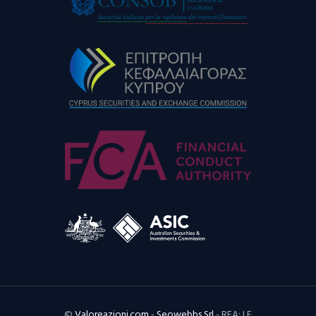
©
Valoreazioni.com
-
Seowebbs Srl
- REA: LE