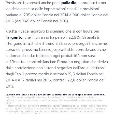
Previsioni favorevoli anche per il
palladio
, soprattutto per
via della crescita delle importazioni cinesi. Le previsioni
parlano di 795 dollari l’oncia nel 2014 e 900 dollari l’oncia nel
2015 (dai 745 dollari l’oncia nel 2013).
Risulta invece negativo lo scenario che si configura per
l’
argento
, che in un anno ha perso il 22,5%. Gli analisti
ritengono infatti che il trend al ribasso proseguirà anche nel
corso del prossimo biennio, soprattutto considerando che
la domanda industriale con ogni probabilità non sarà
sufficiente a controbilanciare l’impatto negativo che deriva
dalla correlazione con il trend negativo dell’oro e i deflussi
dagli Etp. Il prezzo medio è stimato 19,5 dollari l’oncia nel
2014 e a 17 dollari nel 2015, contro i 22,8 dollari l’oncia del
2013.
Questo contenuto non deve essere considerato un consiglio di investimento.
Non offriamo alcun tipo di consulenza finanziaria. L’articolo ha uno scopo soltanto
informativo e alcuni contenuti sono Comunicati Stampa scritti direttamente dai nostri
Clienti.
I lettori sono tenuti pertanto a effettuare le proprie ricerche per verificare l’aggiornamento
dei dati. Questo sito NON è responsabile, direttamente o indirettamente, per qualsivoglia
danno o perdita, reale o presunta, causata dall'utilizzo di qualunque contenuto o servizio