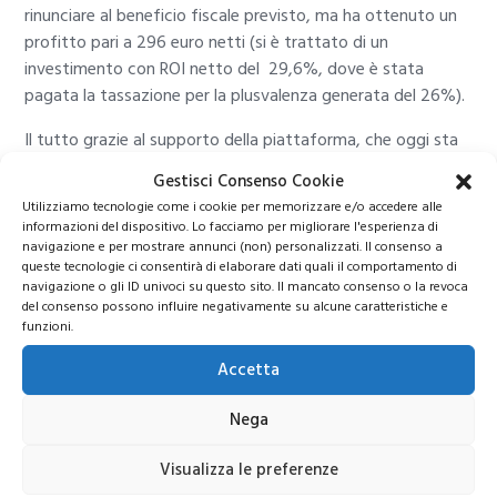
rinunciare al beneficio fiscale previsto, ma ha ottenuto un
profitto pari a 296 euro netti (si è trattato di un
investimento con ROI netto del 29,6%, dove è stata
pagata la tassazione per la plusvalenza generata del 26%).
Il tutto grazie al supporto della piattaforma, che oggi sta
lavorando per automatizzare questo tipo di azioni.
Gestisci Consenso Cookie
Utilizziamo tecnologie come i cookie per memorizzare e/o accedere alle
informazioni del dispositivo. Lo facciamo per migliorare l'esperienza di
Quanto costa investire e vendere
navigazione e per mostrare annunci (non) personalizzati. Il consenso a
queste tecnologie ci consentirà di elaborare dati quali il comportamento di
con WeAreStarting?
navigazione o gli ID univoci su questo sito. Il mancato consenso o la revoca
del consenso possono influire negativamente su alcune caratteristiche e
funzioni.
Accetta
Nega
Visualizza le preferenze