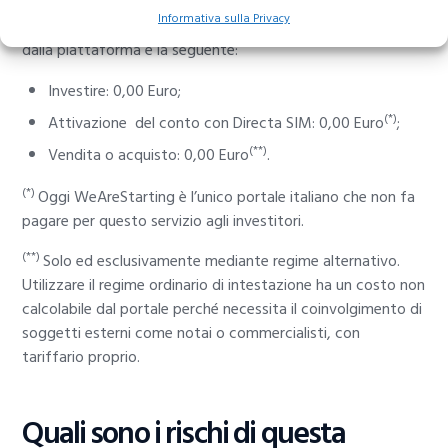
Informativa sulla Privacy
Analizzando nel dettaglio i costi associati ai servizi offerti
dalla piattaforma è la seguente:
Investire: 0,00 Euro;
(*)
Attivazione del conto con Directa SIM: 0,00 Euro
;
(**)
Vendita o acquisto: 0,00 Euro
.
(
*)
Oggi WeAreStarting è l’unico portale italiano che non fa
pagare per questo servizio agli investitori.
(**)
Solo ed esclusivamente mediante regime alternativo.
Utilizzare il regime ordinario di intestazione ha un costo non
calcolabile dal portale perché necessita il coinvolgimento di
soggetti esterni come notai o commercialisti, con
tariffario proprio.
Quali sono i rischi di questa