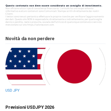
Questo contenuto non deve essere considerato un consiglio di investimento.
Non offriamo alcun tipo di consulenza finanziaria. L’articolo ha uno scopo soltanto
informativo e alcuni contenuti sono Comunicati Stampa scritti direttamente dai nostri
Clienti.
I lettori sono tenuti pertanto a effettuare le proprie ricerche per verificare l’aggiornamento
dei dati. Questo sito NON è responsabile, direttamente o indirettamente, per qualsivoglia
danno o perdita, reale o presunta, causata dall'utilizzo di qualunque contenuto o servizio
menzionato sul sito https://valoreazioni.com.
Novità da non perdere
USD JPY
Previsioni USDJPY 2026