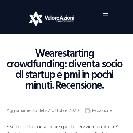
Home
Investimenti
Borsa
BROKER TRADING
Wearestarting
Guide Al Trading
crowdfunding: diventa socio
Criptovalute
di startup e pmi in pochi
minuti. Recensione.
Aggiornamento del 27 Ottobre 2020
Redazione
E se fossi stato io a creare questo servizio o prodotto?