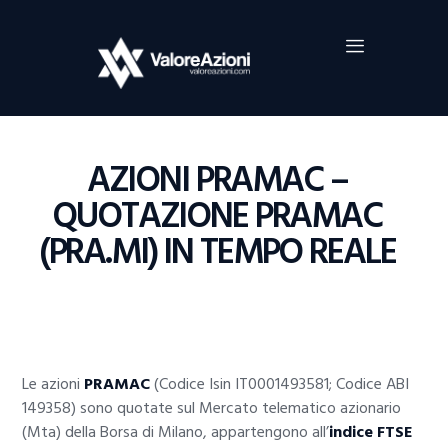
Home
Investimenti
Borsa
BROKER TRADING
AZIONI PRAMAC –
Guide Al Trading
QUOTAZIONE PRAMAC
Criptovalute
(PRA.MI) IN TEMPO REALE
Le azioni
PRAMAC
(Codice Isin IT0001493581; Codice ABI
149358) sono quotate sul Mercato telematico azionario
(Mta) della Borsa di Milano, appartengono all’
indice FTSE