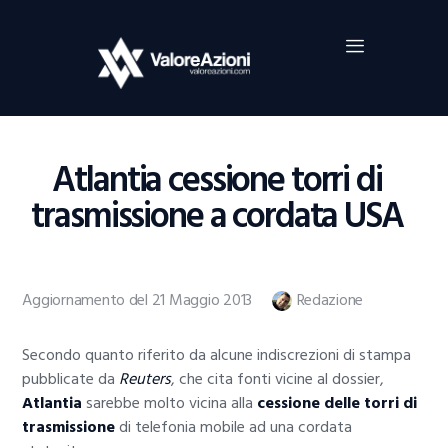
Home
Investimenti
Borsa
BROKER TRADING
Atlantia cessione torri di
Guide Al Trading
trasmissione a cordata USA
Criptovalute
Aggiornamento del 21 Maggio 2013
Redazione
Secondo quanto riferito da alcune indiscrezioni di stampa
pubblicate da
Reuters
, che cita fonti vicine al dossier,
Atlantia
sarebbe molto vicina alla
cessione delle torri di
trasmissione
di telefonia mobile ad una cordata