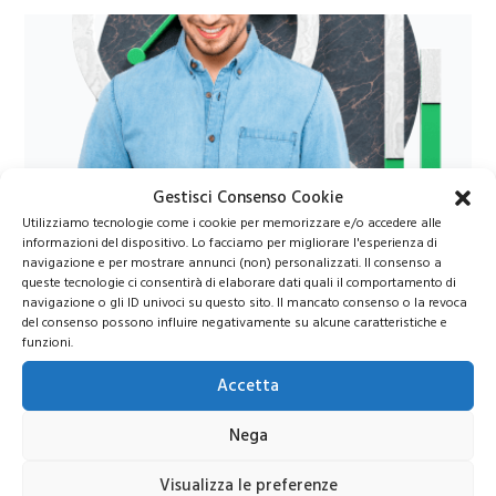
Gestisci Consenso Cookie
Azioni Bance Europee
Utilizziamo tecnologie come i cookie per memorizzare e/o accedere alle
informazioni del dispositivo. Lo facciamo per migliorare l'esperienza di
navigazione e per mostrare annunci (non) personalizzati. Il consenso a
Azioni banche europee da mettere nel mirino nei
queste tecnologie ci consentirà di elaborare dati quali il comportamento di
prossimi mesi
navigazione o gli ID univoci su questo sito. Il mancato consenso o la revoca
del consenso possono influire negativamente su alcune caratteristiche e
funzioni.
Accetta
Nega
Unisciti al nostro canale Telegram!
Visualizza le preferenze