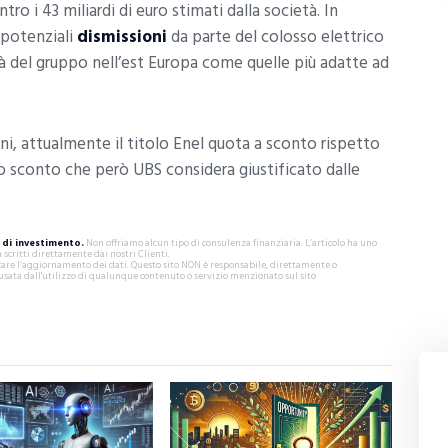
tro i 43 miliardi di euro stimati dalla società. In
i potenziali
dismissioni
da parte del colosso elettrico
ità del gruppo nell’est Europa come quelle più adatte ad
ni, attualmente il titolo Enel quota a sconto rispetto
o sconto che però UBS considera giustificato dalle
di investimento.
Non offriamo alcun tipo di consulenza finanziaria. L’articolo ha uno
critti direttamente dai nostri Clienti.
ificare l’aggiornamento dei dati. Questo sito NON è responsabile, direttamente o
usata dall'utilizzo di qualunque contenuto o servizio menzionato sul sito