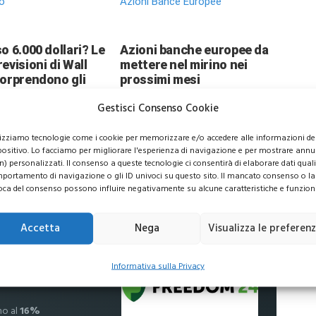
o
Azioni Bance Europee
o 6.000 dollari? Le
Azioni banche europee da
evisioni di Wall
mettere nel mirino nei
sorprendono gli
prossimi mesi
ori
Gestisci Consenso Cookie
lizziamo tecnologie come i cookie per memorizzare e/o accedere alle informazioni de
positivo. Lo facciamo per migliorare l'esperienza di navigazione e per mostrare annu
n) personalizzati. Il consenso a queste tecnologie ci consentirà di elaborare dati quali 
portamento di navigazione o gli ID univoci su questo sito. Il mancato consenso o la
usive per i tuoi investimenti
oca del consenso possono influire negativamente su alcune caratteristiche e funzioni
Accetta
Nega
Visualizza le preferen
 commissioni
Informativa sulla Privacy
no al
16%