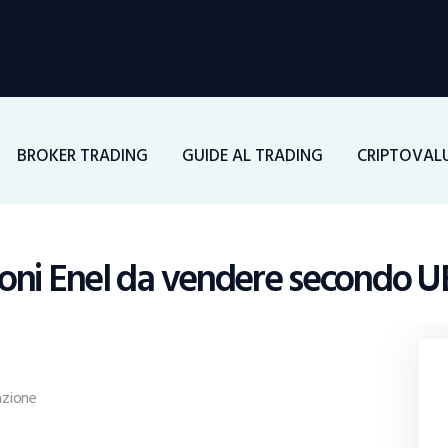
Home
Investimenti
Borsa
BROKER TRADING
GUIDE AL TRADING
CRIPTOVAL
BROKER TRADING
Guide Al Trading
oni Enel da vendere secondo U
Criptovalute
zione