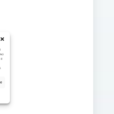
l
nci
il
.
ze