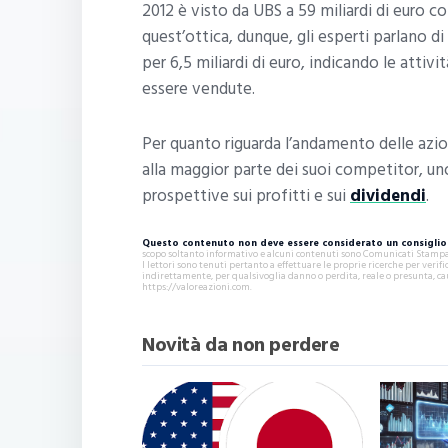
2012 è visto da UBS a 59 miliardi di euro con
quest’ottica, dunque, gli esperti parlano d
per 6,5 miliardi di euro, indicando le attiv
essere vendute.
Per quanto riguarda l’andamento delle azio
alla maggior parte dei suoi competitor, un
prospettive sui profitti e sui
dividendi
.
Questo contenuto non deve essere considerato un consiglio 
scopo soltanto informativo e alcuni contenuti sono Comunicati Stampa s
I lettori sono tenuti pertanto a effettuare le proprie ricerche per ver
indirettamente, per qualsivoglia danno o perdita, reale o presunta, ca
https://valoreazioni.com.
Novità da non perdere