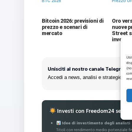
BTC 2026
Prezzo Or
Bitcoin 2026: previsioni di
Oro vers
prezzo e scenari di
nuove pr
mercato
Street 
investit
Uti
dis
Unisciti al nostro canale Telegram!
(no
com
Accedi a news, analisi e strategie escl
rev
Investi con Freedom24 senza
Idee di investimento degli analisti
Titoli con rendimento medio potenziale fi