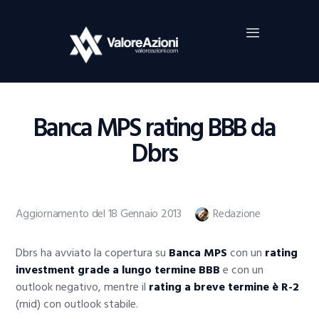
Home
Investimenti
Borsa
BROKER TRADING
Banca MPS rating BBB da
Guide Al Trading
Dbrs
Criptovalute
Aggiornamento del 18 Gennaio 2013
Redazione
Dbrs ha avviato la copertura su
Banca MPS
con un
rating
investment grade a lungo termine BBB
e con un
outlook negativo, mentre il
rating a breve termine è R-2
(mid) con outlook stabile.