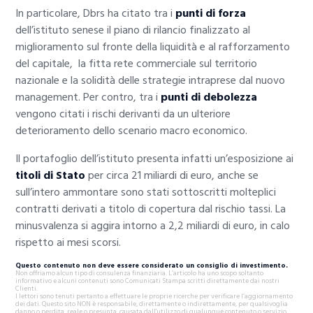
In particolare, Dbrs ha citato tra i
punti di forza
dell’istituto senese il piano di rilancio finalizzato al
miglioramento sul fronte della liquidità e al rafforzamento
del capitale, la fitta rete commerciale sul territorio
nazionale e la solidità delle strategie intraprese dal nuovo
management. Per contro, tra i
punti di debolezza
vengono citati i rischi derivanti da un ulteriore
deterioramento dello scenario macro economico.
Il portafoglio dell’istituto presenta infatti un’esposizione ai
titoli di Stato
per circa 21 miliardi di euro, anche se
sull’intero ammontare sono stati sottoscritti molteplici
contratti derivati a titolo di copertura dal rischio tassi. La
minusvalenza si aggira intorno a 2,2 miliardi di euro, in calo
rispetto ai mesi scorsi.
Questo contenuto non deve essere considerato un consiglio di investimento.
Non offriamo alcun tipo di consulenza finanziaria. L’articolo ha uno scopo soltanto
informativo e alcuni contenuti sono Comunicati Stampa scritti direttamente dai nostri
Clienti.
I lettori sono tenuti pertanto a effettuare le proprie ricerche per verificare l’aggiornamento
dei dati. Questo sito NON è responsabile, direttamente o indirettamente, per qualsivoglia
danno o perdita, reale o presunta, causata dall'utilizzo di qualunque contenuto o servizio