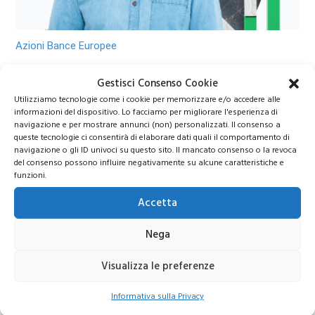
Azioni Bance Europee
Gestisci Consenso Cookie
Azioni banche europee da mettere nel mirino nei
Utilizziamo tecnologie come i cookie per memorizzare e/o accedere alle
prossimi mesi
informazioni del dispositivo. Lo facciamo per migliorare l'esperienza di
navigazione e per mostrare annunci (non) personalizzati. Il consenso a
queste tecnologie ci consentirà di elaborare dati quali il comportamento di
navigazione o gli ID univoci su questo sito. Il mancato consenso o la revoca
del consenso possono influire negativamente su alcune caratteristiche e
funzioni.
Accetta
Unisciti al nostro canale Telegram!
Nega
Accedi a news, analisi e strategie esclusive per i
tuoi investimenti
Visualizza le preferenze
Informativa sulla Privacy