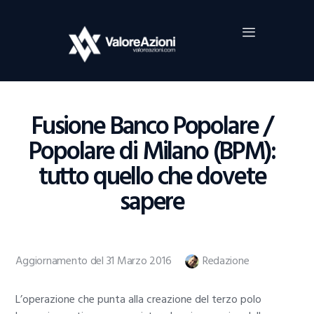
Home
Investimenti
Borsa
BROKER TRADING
Fusione Banco Popolare /
Guide Al Trading
Popolare di Milano (BPM):
Criptovalute
tutto quello che dovete
sapere
Aggiornamento del 31 Marzo 2016
Redazione
L’operazione che punta alla creazione del terzo polo