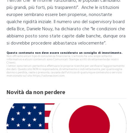
Twitter che “le riforme funzionano, le popolari cambiano:
più grandi, più forti, più trasparenti”.
Anche le istituzioni
europee sembrano essere ben propense, nonostante
qualche rigidità iniziale. Il numero uno del supervisory board
della Bce, Daniele Nouy, ha dichiarato che “le condizioni che
abbiamo posto sono state capite dalle banche, dunque ora
si dovrebbe procedere abbastanza velocemente”.
Questo contenuto non deve essere considerato un consiglio di investimento.
Non offriamo alcun tipo di consulenza finanziaria. L’articolo ha uno scopo soltanto
informativo e alcuni contenuti sono Comunicati Stampa scritti direttamente dai nostri
Clienti.
I lettori sono tenuti pertanto a effettuare le proprie ricerche per verificare l’aggiornamento
dei dati. Questo sito NON è responsabile, direttamente o indirettamente, per qualsivoglia
danno o perdita, reale o presunta, causata dall'utilizzo di qualunque contenuto o servizio
menzionato sul sito https://valoreazioni.com.
Novità da non perdere