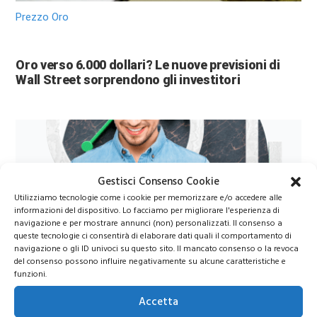
Prezzo Oro
Oro verso 6.000 dollari? Le nuove previsioni di
Wall Street sorprendono gli investitori
Gestisci Consenso Cookie
Utilizziamo tecnologie come i cookie per memorizzare e/o accedere alle
informazioni del dispositivo. Lo facciamo per migliorare l'esperienza di
navigazione e per mostrare annunci (non) personalizzati. Il consenso a
queste tecnologie ci consentirà di elaborare dati quali il comportamento di
Azioni Bance Europee
navigazione o gli ID univoci su questo sito. Il mancato consenso o la revoca
del consenso possono influire negativamente su alcune caratteristiche e
funzioni.
Azioni banche europee da mettere nel mirino nei
Accetta
prossimi mesi