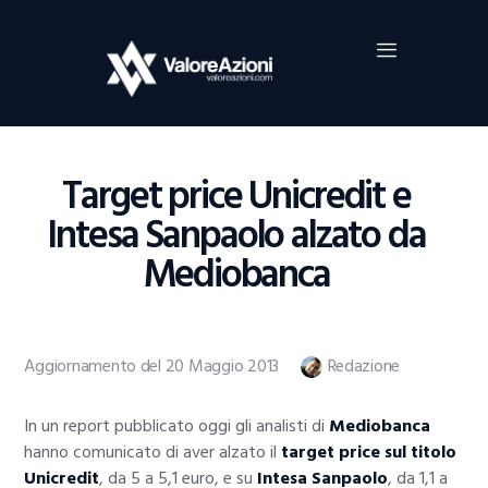
Home
Investimenti
Borsa
BROKER TRADING
Target price Unicredit e
Guide Al Trading
Intesa Sanpaolo alzato da
Criptovalute
Mediobanca
Aggiornamento del 20 Maggio 2013
Redazione
In un report pubblicato oggi gli analisti di
Mediobanca
hanno comunicato di aver alzato il
target price sul titolo
Unicredit
, da 5 a 5,1 euro, e su
Intesa Sanpaolo
, da 1,1 a