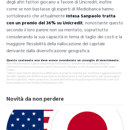
degli altri fattori giocano a favore di Unicredit, inoltre
come se non bastasse gli esperti di Mediobanca hanno
sottolineato che attualmente
Intesa Sanpaolo tratta
con un premio del 36% su Unicredit
, nonostante questo
secondo il loro parere non sia meritato, soprattutto
considerando la sua capacità in tema di taglio dei costi e la
maggiore flessibilità della riallocazione del capitale
derivante dalla diversificazione geografica.
Questo contenuto non deve essere considerato un consiglio di investimento.
Non offriamo alcun tipo di consulenza finanziaria. L’articolo ha uno scopo soltanto
informativo e alcuni contenuti sono Comunicati Stampa scritti direttamente dai nostri
Clienti.
I lettori sono tenuti pertanto a effettuare le proprie ricerche per verificare l’aggiornamento
dei dati. Questo sito NON è responsabile, direttamente o indirettamente, per qualsivoglia
danno o perdita, reale o presunta, causata dall'utilizzo di qualunque contenuto o servizio
menzionato sul sito https://valoreazioni.com.
Novità da non perdere