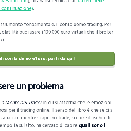
nvesting.com
), all’analisi tecnica e ai
pattern delle
e continuazione)
.
o strumento fondamentale: il conto demo trading. Per
volatilità puoi usare i 100.000 euro virtuali che il broker
o).
li con la demo eToro: parti da qui!
sere un problema
L
a Mente del Trader
in cui si afferma che le emozioni
i per il trading online. Il senso del libro è che se ci si
analisi e mentre si aprono trade, si corre il rischio di
empo fa sul sito, ha cercato di capire
quali sono i