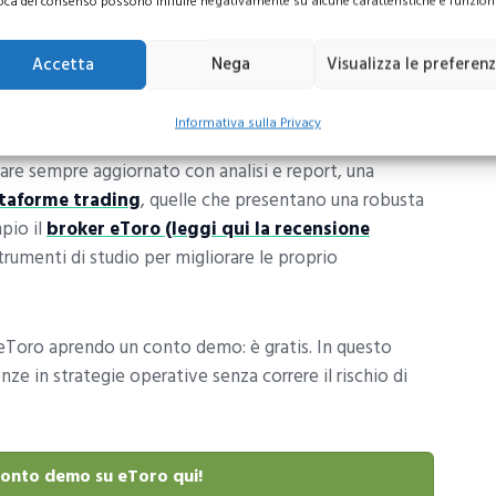
oca del consenso possono influire negativamente su alcune caratteristiche e funzioni
sorsa utile è la
guida su cosa è e come funziona il
Accetta
Nega
Visualizza le preferen
ento nel senso che prima di iniziare a muovere i primi
Informativa sulla Privacy
questi approfondimenti. Ma lo studio nel trading online
tare sempre aggiornato con analisi e report, una
ttaforme trading
, quelle che presentano una robusta
pio il
broker eToro (leggi qui la recensione
trumenti di studio per migliorare le proprio
 eToro aprendo un conto demo: è gratis. In questo
 in strategie operative senza correre il rischio di
conto demo su eToro qui!