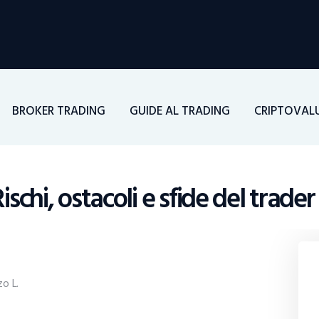
Home
Investimenti
Borsa
BROKER TRADING
GUIDE AL TRADING
CRIPTOVAL
BROKER TRADING
Guide Al Trading
ischi, ostacoli e sfide del trader
Criptovalute
zo L.