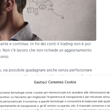
ante e continuo. In fin dei conti il trading non è poi
ne. Non c’è lavoro che non richiede un aggiornamento
corso.
o, sia possibile guadagnare anche senza perfezionare
nzione perchè questo sarebbe solo un caso. Il ruolo
Gestisci Consenso Cookie
sfida che un trader che punta al successo è chiamato a
sare gli strumenti di trading e imparare a conoscere i
lizziamo tecnologie come i cookie per memorizzare e/o accedere alle informazioni de
libri, guardare video e fare tanta pratica.
positivo. Lo facciamo per migliorare l'esperienza di navigazione e per mostrare annu
n) personalizzati. Il consenso a queste tecnologie ci consentirà di elaborare dati quali 
portamento di navigazione o gli ID univoci su questo sito. Il mancato consenso o la
onoscere il trading online può essere la guida sul