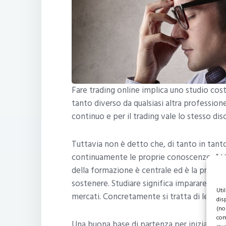
Fare trading online implica uno studio cost
tanto diverso da qualsiasi altra professio
continuo e per il trading vale lo stesso dis
Tuttavia non è detto che, di tanto in tant
continuamente le proprie conoscenze. Atte
della formazione è centrale ed è la prima 
sostenere. Studiare significa imparare ad u
Uti
mercati. Concretamente si tratta di leggere 
dis
(no
com
Una buona base di partenza per iniziare a c