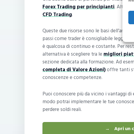
rev
Forex Trading per principianti
. Altra ri
CFD Trading
.
Queste due risorse sono le basi dell’argom
passi come trader è consigliabile leggere 
è qualcosa di continuo e costante. Per res
alternativa è scegliere tra le
migliori pia
sezione dedicata alla formazione. Ad esem
completa di Valore Azioni)
offre tanti s
conoscenze e competenze.
Puoi conoscere più da vicino i vantaggi di
modo potrai implementare le tue conoscenze
perdere soldi reali.
Apri un 