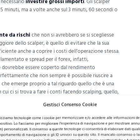
 necessario
investire grossi importi
. Gli scalper
 5 minuti, ma a volte anche sul 3 minuti, 60 secondi o
nte da rischi
che non si avrebbero se si scegliesse
giore dello scalper, è quello di evitare che la sua
iciente anche a coprire i costi dell’operazione stessa.
amentato e spread per il forex, infatti,
he dovrebbe essere coperto dal rendimento
perfettamente che non sempre è possibile riuscire a
 che emerge proprio a tal riguardo quello che è una
cui ci si trova a fare i conti facendo scalping, quello,
he sia davvero conveniente.
Gestisci Consenso Cookie
lizziamo tecnologie come i cookie per memorizzare e/o accedere alle informazioni de
positivo. Lo facciamo per migliorare l'esperienza di navigazione e per mostrare annu
n) personalizzati. Il consenso a queste tecnologie ci consentirà di elaborare dati quali 
portamento di navigazione o gli ID univoci su questo sito. Il mancato consenso o la