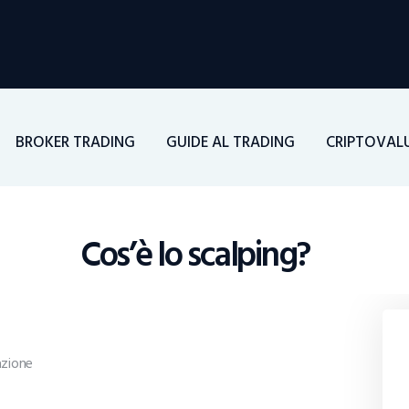
Home
Investimenti
Borsa
BROKER TRADING
GUIDE AL TRADING
CRIPTOVAL
BROKER TRADING
Guide Al Trading
Cos’è lo scalping?
Criptovalute
zione