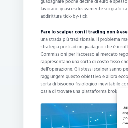
guadagnare poche decine di euro è spesso
lavorano quasi esclusivamente sui grafici a
addirittura tick-by-tick.
Fare lo scalper con il trading non è ese
una strada più tradizionale. Il problema mag
strategia porti ad un guadagno che è insuff
Commissioni per l’accesso al mercato regol
rappresentano una sorta di costo fisso c
dell’operazione. Gli stessi scalper sanno 
raggiungere questo obiettivo e allora ecco
sorta di bisogno fisiologico inevitabile con 
ossia di trovare una piattaforma broker c
Uti
dis
(no
com