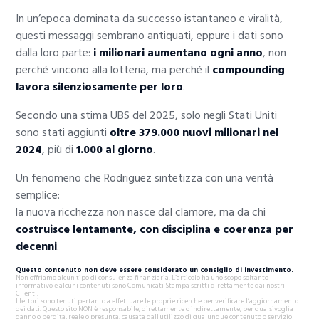
In un’epoca dominata da successo istantaneo e viralità,
questi messaggi sembrano antiquati, eppure i dati sono
dalla loro parte:
i milionari aumentano ogni anno
, non
perché vincono alla lotteria, ma perché il
compounding
lavora silenziosamente per loro
.
Secondo una stima UBS del 2025, solo negli Stati Uniti
sono stati aggiunti
oltre 379.000 nuovi milionari nel
2024
, più di
1.000 al giorno
.
Un fenomeno che Rodriguez sintetizza con una verità
semplice:
la nuova ricchezza non nasce dal clamore, ma da chi
costruisce lentamente, con disciplina e coerenza per
decenni
.
Questo contenuto non deve essere considerato un consiglio di investimento.
Non offriamo alcun tipo di consulenza finanziaria. L’articolo ha uno scopo soltanto
informativo e alcuni contenuti sono Comunicati Stampa scritti direttamente dai nostri
Clienti.
I lettori sono tenuti pertanto a effettuare le proprie ricerche per verificare l’aggiornamento
dei dati. Questo sito NON è responsabile, direttamente o indirettamente, per qualsivoglia
danno o perdita, reale o presunta, causata dall'utilizzo di qualunque contenuto o servizio