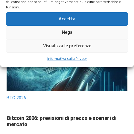
del consenso possono influire negativamente su alcune caratteristiche e
Calendario trimestrali Borsa Italiana
funzioni.
Accetta
Calendario trimestrali Borsa Italiana: conti in
uscita aprile-maggio 2026
Nega
Visualizza le preferenze
Informativa sulla Privacy
BTC 2026
Bitcoin 2026: previsioni di prezzo e scenari di
mercato