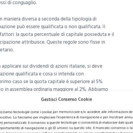
ssi di conguaglio.
n maniera diversa a seconda della tipologia di
azione può essere qualificata o non qualificata. Il
fattori: la quota percentuale di capitale posseduta e il
cipazione attribuisce. Queste regole sono fisse in
etario.
pplicare sui dividendi di azioni italiane, si deve
pazione qualificata e cosa si intenda con
primo caso se la quota capitale è superiore al 5%
oto in assemblea ordinaria maggiore al 2%. Abbiamo
n qualificata se la quota capitale è inferiore al 5%
Gestisci Consenso Cookie
to in assemblea ordinaria inferiore al 2%.
lizziamo tecnologie come i cookie per memorizzare e/o accedere alle informazioni de
positivo. Lo facciamo per migliorare l'esperienza di navigazione e per mostrare annu
n) personalizzati. Il consenso a queste tecnologie ci consentirà di elaborare dati quali 
portamento di navigazione o gli ID univoci su questo sito. Il mancato consenso o la