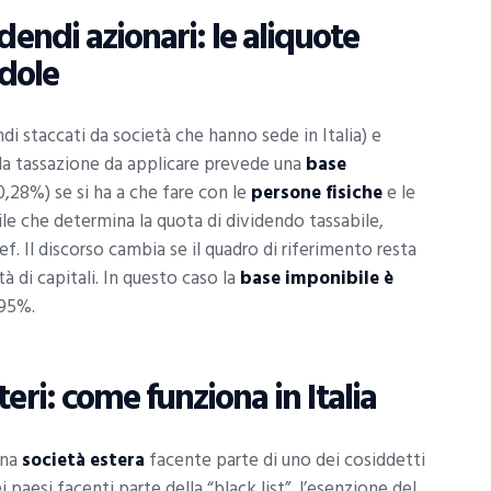
dendi azionari: le aliquote
edole
indi staccati da società che hanno sede in Italia) e
 la tassazione da applicare prevede una
base
,28%) se si ha a che fare con le
persone fisiche
e le
ile che determina la quota di dividendo tassabile,
f. Il discorso cambia se il quadro di riferimento resta
à di capitali. In questo caso la
base imponibile è
 95%.
eri: come funziona in Italia
una
società estera
facente parte di uno dei cosiddetti
i paesi facenti parte della “black list”, l’esenzione del