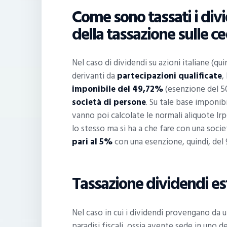
Come sono tassati i divi
della tassazione sulle c
Nel caso di dividendi su azioni italiane (qu
derivanti da
partecipazioni qualificate
,
imponibile del 49,72%
(esenzione del 50
società di persone
. Su tale base imponib
vanno poi calcolate le normali aliquote Irpe
lo stesso ma si ha a che fare con una societ
pari al 5%
con una esenzione, quindi, del
Tassazione dividendi est
Nel caso in cui i dividendi provengano da 
paradisi fiscali, ossia avente sede in uno de