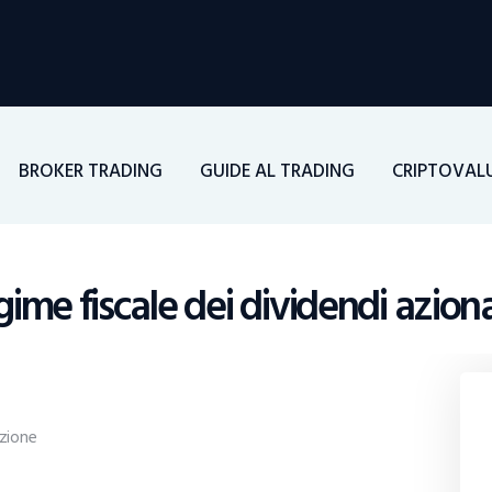
Home
Investimenti
Borsa
BROKER TRADING
GUIDE AL TRADING
CRIPTOVAL
BROKER TRADING
Guide Al Trading
ime fiscale dei dividendi aziona
Criptovalute
zione