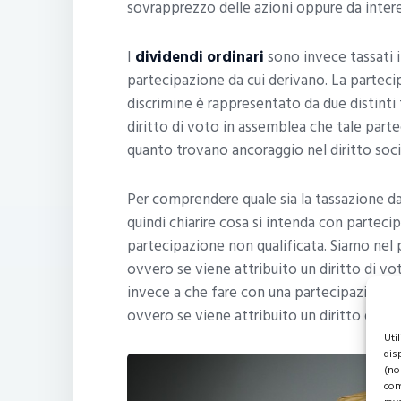
sovrapprezzo delle azioni oppure da intere
I
dividendi ordinari
sono invece tassati i
partecipazione da cui derivano. La partecip
discrimine è rappresentato da due distinti 
diritto di voto in assemblea che tale parte
quanto trovano ancoraggio nel diritto soci
Per comprendere quale sia la tassazione da a
quindi chiarire cosa si intenda con parteci
partecipazione non qualificata. Siamo nel 
ovvero se viene attribuito un diritto di v
invece a che fare con una partecipazione no
ovvero se viene attribuito un diritto di vo
Uti
dis
(no
com