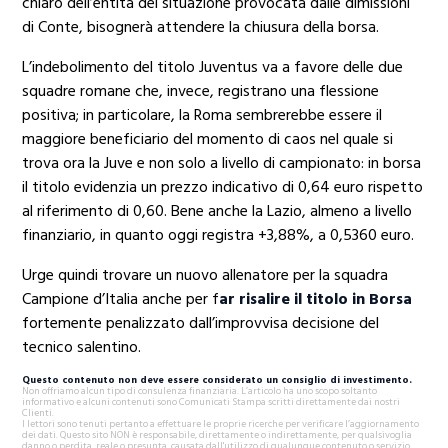
chiaro dell’entità del situazione provocata dalle dimissioni
di Conte, bisognerà attendere la chiusura della borsa.
L’indebolimento del titolo Juventus va a favore delle due
squadre romane che, invece, registrano una flessione
positiva; in particolare, la Roma sembrerebbe essere il
maggiore beneficiario del momento di caos nel quale si
trova ora la Juve e non solo a livello di campionato: in borsa
il titolo evidenzia un prezzo indicativo di 0,64 euro rispetto
al riferimento di 0,60. Bene anche la Lazio, almeno a livello
finanziario, in quanto oggi registra +3,88%, a 0,5360 euro.
Urge quindi trovare un nuovo allenatore per la squadra
Campione d’Italia anche per f
ar risalire il titolo in Borsa
fortemente penalizzato dall’improvvisa decisione del
tecnico salentino.
Questo contenuto non deve essere considerato un consiglio di investimento.
Non offriamo alcun tipo di consulenza finanziaria. L’articolo ha uno scopo soltanto
informativo e alcuni contenuti sono Comunicati Stampa scritti direttamente dai nostri
Clienti.
I lettori sono tenuti pertanto a effettuare le proprie ricerche per verificare l’aggiornamento
dei dati. Questo sito NON è responsabile, direttamente o indirettamente, per qualsivoglia
danno o perdita, reale o presunta, causata dall'utilizzo di qualunque contenuto o servizio