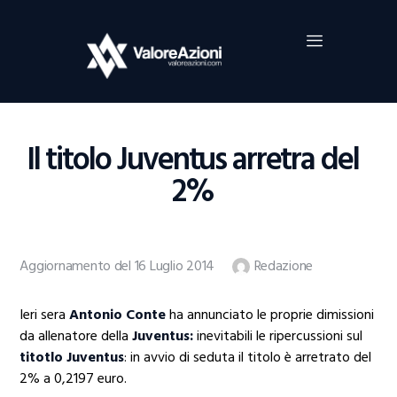
Home
Investimenti
Borsa
BROKER TRADING
Il titolo Juventus arretra del
Guide Al Trading
2%
Criptovalute
Aggiornamento del 16 Luglio 2014
Redazione
Ieri sera
Antonio Conte
ha annunciato le proprie dimissioni
da allenatore della
Juventus:
inevitabili le ripercussioni sul
titotlo Juventus
: in avvio di seduta il titolo è arretrato del
2% a 0,2197 euro.