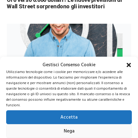
Wall Street sorprendono gli investitori
Gestisci Consenso Cookie
Utilizziamo tecnologie come i cookie per memorizzare e/o accedere alle
Azioni Bance Europee
informazioni del dispositivo. Lo facciamo per migliorare l'esperienza di
navigazione e per mostrare annunci (non) personalizzati. Il consenso a
queste tecnologie ci consentirà di elaborare dati quali il comportamento di
navigazione o gli ID univoci su questo sito. Il mancato consenso o la revoca
Azioni banche europee da mettere nel mirino nei
del consenso possono influire negativamente su alcune caratteristiche e
prossimi mesi
funzioni.
Accetta
Nega