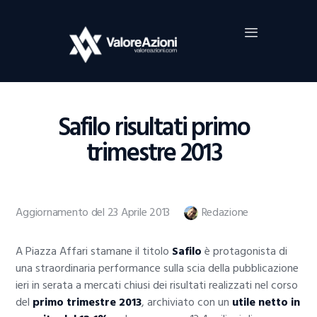
Home
Investimenti
Borsa
BROKER TRADING
Safilo risultati primo
Guide Al Trading
trimestre 2013
Criptovalute
Aggiornamento del 23 Aprile 2013
Redazione
A Piazza Affari stamane il titolo
Safilo
è protagonista di
una straordinaria performance sulla scia della pubblicazione
ieri in serata a mercati chiusi dei risultati realizzati nel corso
del
primo trimestre 2013
, archiviato con un
utile netto in