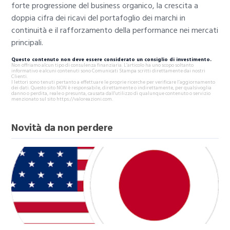
forte progressione del business organico, la crescita a
doppia cifra dei ricavi del portafoglio dei marchi in
continuità e il rafforzamento della performance nei mercati
principali.
Questo contenuto non deve essere considerato un consiglio di investimento.
Non offriamo alcun tipo di consulenza finanziaria. L’articolo ha uno scopo soltanto
informativo e alcuni contenuti sono Comunicati Stampa scritti direttamente dai nostri
Clienti.
I lettori sono tenuti pertanto a effettuare le proprie ricerche per verificare l’aggiornamento
dei dati. Questo sito NON è responsabile, direttamente o indirettamente, per qualsivoglia
danno o perdita, reale o presunta, causata dall'utilizzo di qualunque contenuto o servizio
menzionato sul sito https://valoreazioni.com.
Novità da non perdere