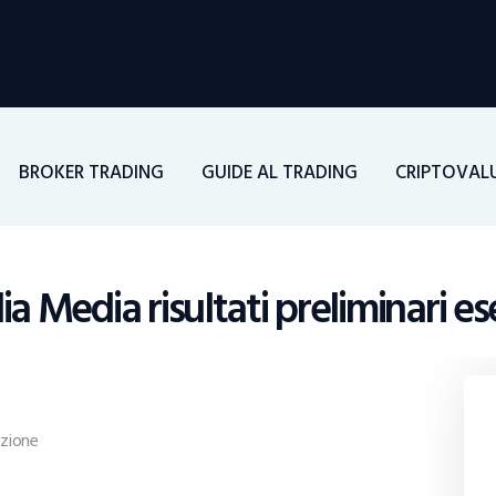
Home
Investimenti
Borsa
BROKER TRADING
GUIDE AL TRADING
CRIPTOVAL
BROKER TRADING
Guide Al Trading
ia Media risultati preliminari es
Criptovalute
zione