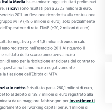
 Italia Media
ha esaminato oggi i risultati preliminari
re, i
ricavi
sono risultati pari a 222,3 milioni di euro,
sercizio 2011, un flessione ricondotta alla contrazione
el gruppo MTV (-18,6 milioni di euro), solo parzialmente
ell’operatore di rete TIMB (+20,2 milioni di euro).
sultato negativo per 44,8 milioni di euro, in calo
euro registrato nell’esercizio 2011. Al riguardo il
he sul dato dello scorso anno aveva inciso
oni di euro per la risoluzione anticipata del contratto
io quest’anno hanno inciso negativamente
e la flessione dell’Ebitda di MTV.
nziario netto
è risultato pari a 260,1 milioni di euro,
petto al debito di 138,7 milioni di euro registrato alla
terminata da un maggiore fabbisogno per
investimenti
ggioramento del working capital per 36,1 milioni di