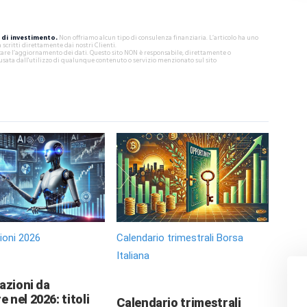
di investimento.
Non offriamo alcun tipo di consulenza finanziaria. L’articolo ha uno
critti direttamente dai nostri Clienti.
ificare l’aggiornamento dei dati. Questo sito NON è responsabile, direttamente o
usata dall'utilizzo di qualunque contenuto o servizio menzionato sul sito
zioni 2026
Calendario trimestrali Borsa
Italiana
 azioni da
 nel 2026: titoli
Calendario trimestrali