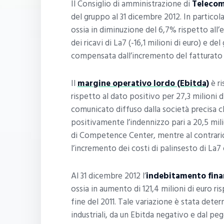
Il Consiglio di amministrazione di
Telecom
del gruppo al 31 dicembre 2012. In particola
ossia in diminuzione del 6,7% rispetto all’e
dei ricavi di La7 (-16,1 milioni di euro) e d
compensata dall’incremento del fatturato d
Il
margine operativo lordo (Ebitda)
è ri
rispetto al dato positivo per 27,3 milioni di 
comunicato diffuso dalla società precisa c
positivamente l’indennizzo pari a 20,5 mili
di Competence Center, mentre al contrar
l’incremento dei costi di palinsesto di La7 
Al 31 dicembre 2012 l’
indebitamento fina
ossia in aumento di 121,4 milioni di euro ris
fine del 2011. Tale variazione è stata de
industriali, da un Ebitda negativo e dal pe