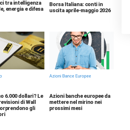
ci tra intelligenza
Borsa Italiana: conti in
le, energia e difesa
uscita aprile-maggio 2026
o
Azioni Bance Europee
o 6.000 dollari? Le
Azioni banche europee da
evisioni di Wall
mettere nel mirino nei
sorprendono gli
prossimi mesi
ori