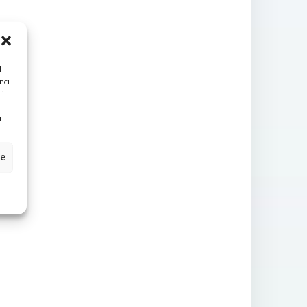
l
nci
il
.
ze