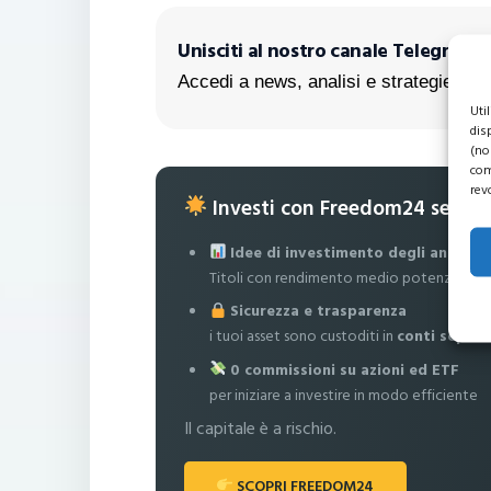
Unisciti al nostro canale Telegram!
Accedi a news, analisi e strategie escl
Uti
dis
(no
com
rev
Investi con Freedom24 senza
Idee di investimento degli analisti
Titoli con rendimento medio potenziale fi
Sicurezza e trasparenza
i tuoi asset sono custoditi in
conti separa
0 commissioni su azioni ed ETF
per iniziare a investire in modo efficiente
Il capitale è a rischio.
SCOPRI FREEDOM24