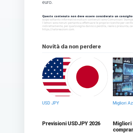
euro.
Questo contenuto non deve essere considerato un consiglio 
scopo soltanto informativo e alcuni contenuti sono Comunicati Stampa s
I lettori sono tenuti pertanto a effettuare le proprie ricerche per ver
indirettamente, per qualsivoglia danno o perdita, reale o presunta, ca
https://valoreazioni.com.
Novità da non perdere
USD JPY
Migliori A
Previsioni USDJPY 2026
Migliori
comprare