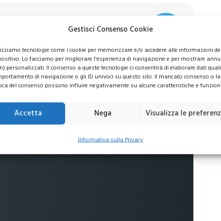
Gestisci Consenso Cookie
usive per i tuoi investimenti
lizziamo tecnologie come i cookie per memorizzare e/o accedere alle informazioni de
positivo. Lo facciamo per migliorare l'esperienza di navigazione e per mostrare annu
n) personalizzati. Il consenso a queste tecnologie ci consentirà di elaborare dati quali 
portamento di navigazione o gli ID univoci su questo sito. Il mancato consenso o la
oca del consenso possono influire negativamente su alcune caratteristiche e funzioni
 commissioni
Accetta
Nega
Visualizza le preferen
no al
16%
Informativa sulla Privacy
ti