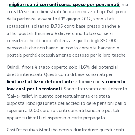
i
migliori conti correnti senza spese per pensionati
, ma
in realtà si sono dimostrati finora un mezzo flop. Dal giorno
della partenza, avvenuto il 1° giugno 2012, sono stati
sottoscritti soltanto 13.705 conti base presso banche e
uffici postali. Il numero è davvero molto basso, se si
considera che il bacino d’utenza è quello degli 850.000
pensionati che non hanno un conto corrente bancario o
postale perché eccessivamente costoso per le loro tasche.
Quindi, finora è stato coperto solo l’1,6% dei potenziali
diretti interessati. Questi conti di base sono nati per
limitare l’utilizzo del contante
e fornire uno
strumento
low cost per i pensionati
. Sono stati varati con il decreto
“Salva-Italia”, in quanto contestualmente era stata
disposta l’obbligatorietà dell’accredito delle pensioni pari o
superiori a 1.000 euro su conti correnti bancari o postali
oppure su libretti di risparmio o carta prepagata.
Così l’esecutivo Monti ha deciso di introdurre questi conti