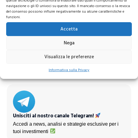
queste tecnologie ci consentirà di elaborare dati quali il comportamento di
navigazione o gli ID univoci su questo sito. Il mancato consenso o la revoca
del consenso possono influire negativamente su alcune caratteristiche e
funzioni.
Accetta
Azioni Bance Europee
Nega
Visualizza le preferenze
Azioni banche europee da mettere nel mirino nei
prossimi mesi
Informativa sulla Privacy
Unisciti al nostro canale Telegram!
Accedi a news, analisi e strategie esclusive per i
tuoi investimenti