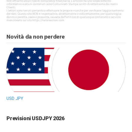
Non offriamo alcun tipo di consulenza finanziaria. L’articolo ha uno scopo soltanto
informativo e alcuni contenuti sono Comunicati Stampa scritti direttamente dai nostri
Clienti.
I lettori sono tenuti pertanto a effettuare le proprie ricerche per verificare l’aggiornamento
dei dati. Questo sito NON è responsabile, direttamente o indirettamente, per qualsivoglia
danno o perdita, reale o presunta, causata dall'utilizzo di qualunque contenuto o servizio
menzionato sul sito https://valoreazioni.com.
Novità da non perdere
USD JPY
Previsioni USDJPY 2026