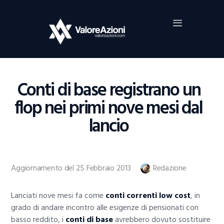
Home
Investimenti
Borsa
BROKER TRADING
Conti di base registrano un
Guide Al Trading
flop nei primi nove mesi dal
Criptovalute
lancio
Aggiornamento del 25 Febbraio 2013
Redazione
Lanciati nove mesi fa come
conti correnti low cost
, in
grado di andare incontro alle esigenze di pensionati con
basso reddito, i
conti di base
avrebbero dovuto sostituire