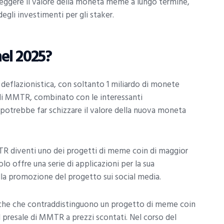
oteggere il valore della moneta meme a lungo termine,
gli investimenti per gli staker.
el 2025?
eflazionistica, con soltanto 1 miliardo di monete
o di MMTR, combinato con le interessanti
a, potrebbe far schizzare il valore della nuova moneta
MTR diventi uno dei progetti di meme coin di maggior
olo offre una serie di applicazioni per la sua
la promozione del progetto sui social media.
iche che contraddistinguono un progetto di meme coin
il presale di MMTR a prezzi scontati. Nel corso del