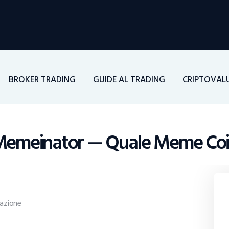
Home
Investimenti
Borsa
BROKER TRADING
GUIDE AL TRADING
CRIPTOVAL
BROKER TRADING
Guide Al Trading
 Memeinator — Quale Meme Coin
Criptovalute
azione