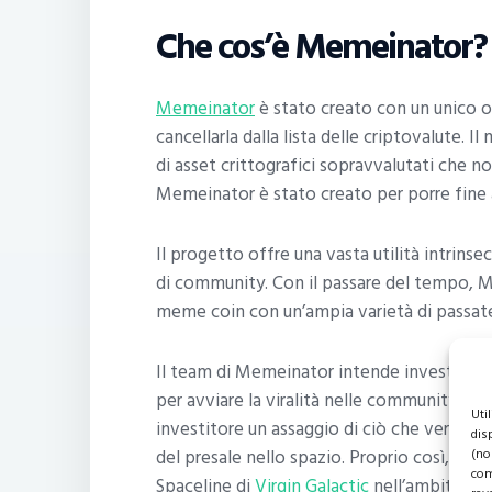
Che cos’è Memeinator?
Memeinator
è stato creato con un unico 
cancellarla dalla lista delle criptovalute.
di asset crittografici sopravvalutati che no
Memeinator è stato creato per porre fine 
Il progetto offre una vasta utilità intrins
di community. Con il passare del tempo, 
meme coin con un’ampia varietà di passate
Il team di Memeinator intende investire 
per avviare la viralità nelle community onl
Uti
investitore un assaggio di ciò che verrà, 
dis
del presale nello spazio. Proprio così, un f
(no
com
Spaceline di
Virgin Galactic
nell’ambito del