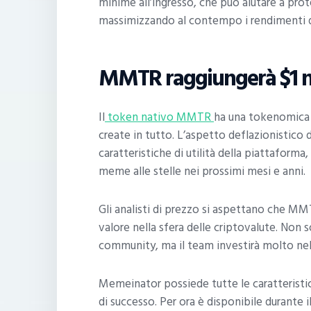
minime all’ingresso, che può aiutare a pr
massimizzando al contempo i rendimenti de
MMTR raggiungerà $1 n
Il
token nativo MMTR
ha una tokenomica d
create in tutto. L’aspetto deflazionistic
caratteristiche di utilità della piattaform
meme alle stelle nei prossimi mesi e anni.
Gli analisti di prezzo si aspettano che M
valore nella sfera delle criptovalute. Non s
community, ma il team investirà molto nel
Memeinator possiede tutte le caratterist
di successo. Per ora è disponibile durante 