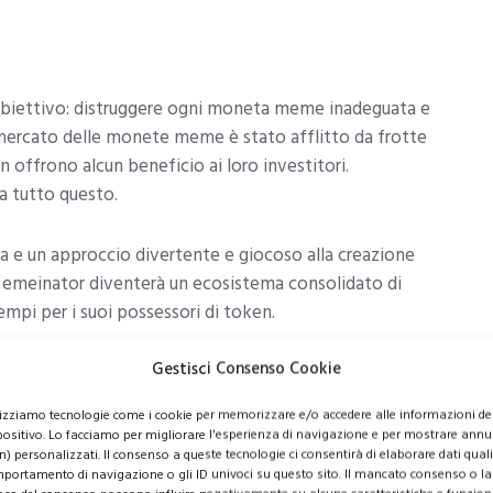
obiettivo: distruggere ogni moneta meme inadeguata e
 Il mercato delle monete meme è stato afflitto da frotte
n offrono alcun beneficio ai loro investitori.
a tutto questo.
eca e un approccio divertente e giocoso alla creazione
Memeinator diventerà un ecosistema consolidato di
mpi per i suoi possessori di token.
Gestisci Consenso Cookie
molto nel processo di marketing delle monete meme
ine di criptovalute. Per dare a ogni potenziale
lizziamo tecnologie come i cookie per memorizzare e/o accedere alle informazioni de
il team di Memeinator invierà un fortunato partecipante
positivo. Lo facciamo per migliorare l'esperienza di navigazione e per mostrare annu
ortunato vincitore riceverà un viaggio gratuito sulla
n) personalizzati. Il consenso a queste tecnologie ci consentirà di elaborare dati quali 
portamento di navigazione o gli ID univoci su questo sito. Il mancato consenso o la
le prime iniziative di community-building di