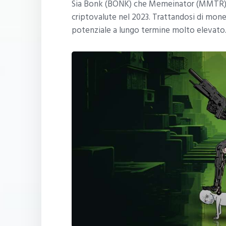
Sia Bonk (BONK) che Memeinator (MMTR) ha
criptovalute nel 2023. Trattandosi di mo
potenziale a lungo termine molto elevato