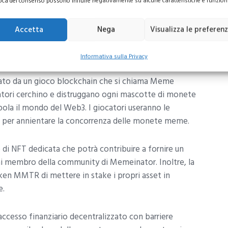
oca del consenso possono influire negativamente su alcune caratteristiche e funzioni
Accetta
Nega
Visualizza le preferen
Informativa sulla Privacy
ato da un gioco blockchain che si chiama Meme
atori cerchino e distruggano ogni mascotte di monete
la il mondo del Web3. I giocatori useranno le
 per annientare la concorrenza delle monete meme.
di NFT dedicata che potrà contribuire a fornire un
i membro della community di Memeinator. Inoltre, la
ken MMTR di mettere in stake i propri asset in
e.
accesso finanziario decentralizzato con barriere