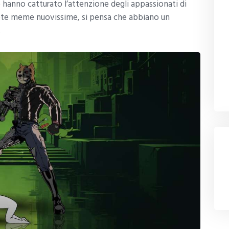
nno catturato l’attenzione degli appassionati di
nete meme nuovissime, si pensa che abbiano un
.