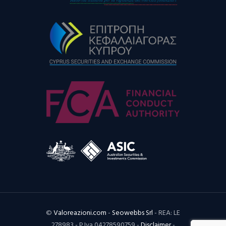
©
Valoreazioni.com
-
Seowebbs Srl
- REA: LE
278983 - P.Iva 04278590759 -
Disclaimer
-