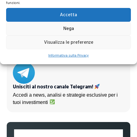
funzioni.
Azioni Bance Europee
Accetta
Nega
Azioni banche europee da mettere nel mirino nei
prossimi mesi
Visualizza le preferenze
Informativa sulla Privacy
Unisciti al nostro canale Telegram!
Accedi a news, analisi e strategie esclusive per i
tuoi investimenti