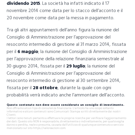
dividendo 2015
. La società ha infatti indicato il 17
novembre 2014 come data per lo stacco dell’acconto e il
20 novembre come data per la messa in pagamento.
Tra gli altri appuntamenti dell’anno figura la riunione del
Consiglio di Amministrazione per l’approvazione del
resoconto intermedio di gestione al 31 marzo 2014, fissata
per il
6 maggio
;
la riunione del Consiglio di Amministrazione
per l’approvazione della relazione finanziaria semestrale al
30 giugno 2014, fissata per il
29 luglio
; la riunione del
Consiglio di Amministrazione per l’approvazione del
resoconto intermedio di gestione al 30 settembre 2014,
fissata per il
28 ottobre
, durante la quale con ogni
probabilità verrà indicato anche l’ammontare dell’acconto.
Questo contenuto non deve essere considerato un consiglio di investimento.
Non offriamo alcun tipo di consulenza finanziaria. L’articolo ha uno scopo soltanto
informativo e alcuni contenuti sono Comunicati Stampa scritti direttamente dai nostri
Clienti.
I lettori sono tenuti pertanto a effettuare le proprie ricerche per verificare l’aggiornamento
dei dati. Questo sito NON è responsabile, direttamente o indirettamente, per qualsivoglia
danno o perdita, reale o presunta, causata dall'utilizzo di qualunque contenuto o servizio
menzionato sul sito https://valoreazioni.com.