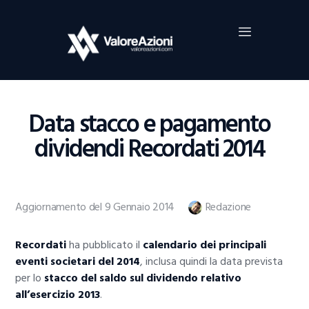
Home
Investimenti
Borsa
BROKER TRADING
Data stacco e pagamento
Guide Al Trading
dividendi Recordati 2014
Criptovalute
Aggiornamento del 9 Gennaio 2014
Redazione
Recordati
ha pubblicato il
calendario dei principali
eventi societari del 2014
, inclusa quindi la data prevista
per lo
stacco del saldo sul dividendo relativo
all’esercizio 2013
.