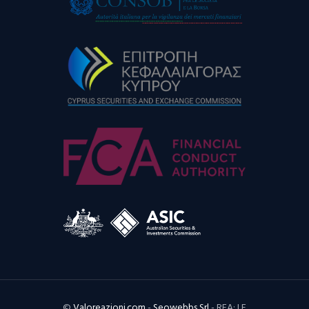
©
Valoreazioni.com
-
Seowebbs Srl
- REA: LE