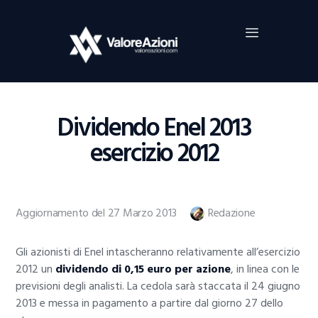
Home
Investimenti
Borsa
BROKER TRADING
Dividendo Enel 2013
Guide Al Trading
esercizio 2012
Criptovalute
Aggiornamento del 27 Marzo 2013
Redazione
Gli azionisti di Enel intascheranno relativamente all’esercizio
2012 un
dividendo di 0,15 euro per azione
, in linea con le
previsioni degli analisti. La cedola sarà staccata il 24 giugno
2013 e messa in pagamento a partire dal giorno 27 dello