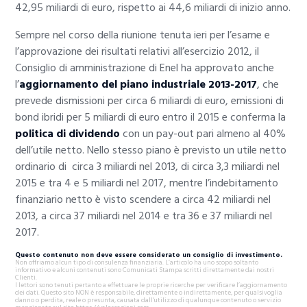
42,95 miliardi di euro, rispetto ai 44,6 miliardi di inizio anno.
Sempre nel corso della riunione tenuta ieri per l’esame e
l’approvazione dei risultati relativi all’esercizio 2012, il
Consiglio di amministrazione di Enel ha approvato anche
l’
aggiornamento del piano industriale 2013-2017
, che
prevede dismissioni per circa 6 miliardi di euro, emissioni di
bond ibridi per 5 miliardi di euro entro il 2015 e conferma la
politica di dividendo
con un pay-out pari almeno al 40%
dell’utile netto. Nello stesso piano è previsto un utile netto
ordinario di circa 3 miliardi nel 2013, di circa 3,3 miliardi nel
2015 e tra 4 e 5 miliardi nel 2017, mentre l’indebitamento
finanziario netto è visto scendere a circa 42 miliardi nel
2013, a circa 37 miliardi nel 2014 e tra 36 e 37 miliardi nel
2017.
Questo contenuto non deve essere considerato un consiglio di investimento.
Non offriamo alcun tipo di consulenza finanziaria. L’articolo ha uno scopo soltanto
informativo e alcuni contenuti sono Comunicati Stampa scritti direttamente dai nostri
Clienti.
I lettori sono tenuti pertanto a effettuare le proprie ricerche per verificare l’aggiornamento
dei dati. Questo sito NON è responsabile, direttamente o indirettamente, per qualsivoglia
danno o perdita, reale o presunta, causata dall'utilizzo di qualunque contenuto o servizio