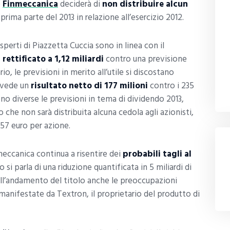
e
Finmeccanica
deciderà di
non distribuire alcun
 prima parte del 2013 in relazione all’esercizio 2012.
esperti di Piazzetta Cuccia sono in linea con il
 rettificato a 1,12 miliardi
contro una previsione
ario, le previsioni in merito all’utile si discostano
evede un
risultato netto di 177 milioni
contro i 235
no diverse le previsioni in tema di dividendo 2013,
 che non sarà distribuita alcuna cedola agli azionisti,
57 euro per azione.
meccanica continua a risentire dei
probabili tagli al
 si parla di una riduzione quantificata in 5 miliardi di
ull’andamento del titolo anche le preoccupazioni
 manifestate da Textron, il proprietario del produtto di