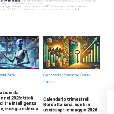
di investimento.
Non offriamo alcun tipo di consulenza finanziaria. L’articolo ha uno
critti direttamente dai nostri Clienti.
ificare l’aggiornamento dei dati. Questo sito NON è responsabile, direttamente o
usata dall'utilizzo di qualunque contenuto o servizio menzionato sul sito
zioni 2026
Calendario trimestrali Borsa
Italiana
 azioni da
 nel 2026: titoli
Calendario trimestrali
ci tra intelligenza
Borsa Italiana: conti in
le, energia e difesa
uscita aprile-maggio 2026