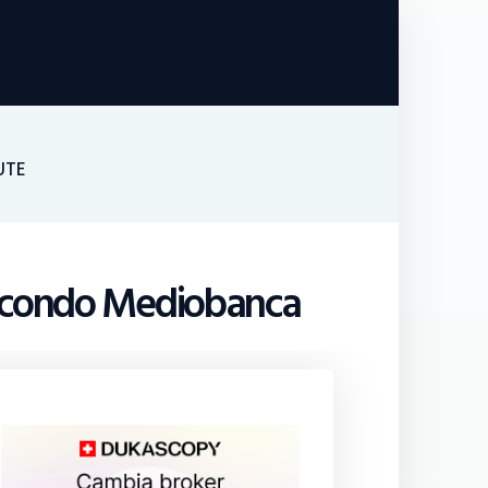
UTE
 secondo Mediobanca