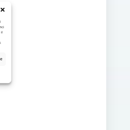
l
nci
il
.
ze