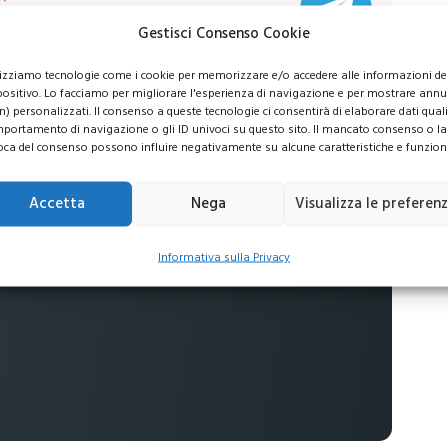
usive per i tuoi investimenti
Gestisci Consenso Cookie
lizziamo tecnologie come i cookie per memorizzare e/o accedere alle informazioni de
positivo. Lo facciamo per migliorare l'esperienza di navigazione e per mostrare annu
n) personalizzati. Il consenso a queste tecnologie ci consentirà di elaborare dati quali 
portamento di navigazione o gli ID univoci su questo sito. Il mancato consenso o la
 commissioni
oca del consenso possono influire negativamente su alcune caratteristiche e funzioni
no al
16%
Accetta
Nega
Visualizza le preferen
ti
Informativa sulla Privacy