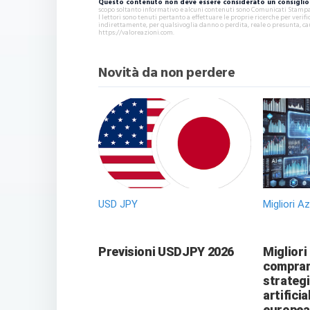
Questo contenuto non deve essere considerato un consiglio 
scopo soltanto informativo e alcuni contenuti sono Comunicati Stampa s
I lettori sono tenuti pertanto a effettuare le proprie ricerche per ver
indirettamente, per qualsivoglia danno o perdita, reale o presunta, ca
https://valoreazioni.com.
Novità da non perdere
USD JPY
Migliori A
Previsioni USDJPY 2026
Migliori
comprare
strategi
artificia
europea