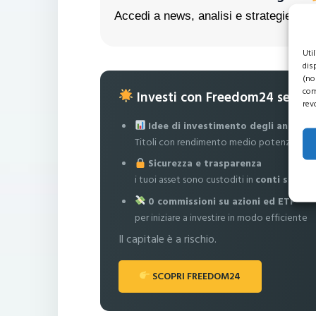
Accedi a news, analisi e strategie escl
Uti
dis
(no
com
Investi con Freedom24 senza
rev
Idee di investimento degli analisti
Titoli con rendimento medio potenziale fi
Sicurezza e trasparenza
i tuoi asset sono custoditi in
conti separa
0 commissioni su azioni ed ETF
per iniziare a investire in modo efficiente
Il capitale è a rischio.
SCOPRI FREEDOM24