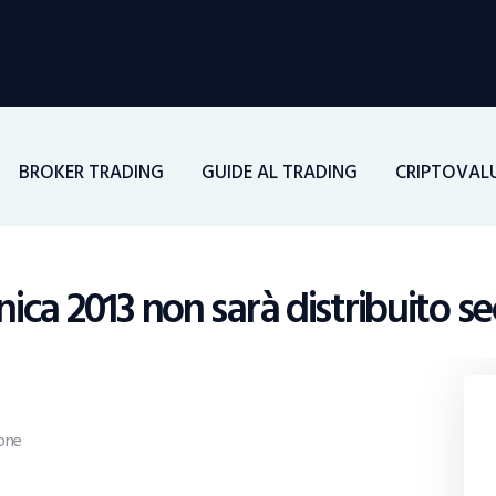
Home
Investimenti
Borsa
BROKER TRADING
GUIDE AL TRADING
CRIPTOVAL
BROKER TRADING
Guide Al Trading
ica 2013 non sarà distribuito
Criptovalute
one