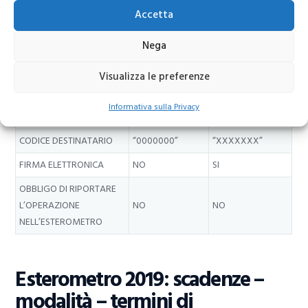
Entrate.
Accetta
EMISSIONE FATTURA
Nega
ELETTRONICA VERSO
Visualizza le preferenze
Non residenti,
Non residenti, non
TIPOLOGIA CLIENTE
non stabiliti
stabiliti, non
Informativa sulla Privacy
ma identificati
identificati
CODICE DESTINATARIO
“0000000”
“XXXXXXX”
FIRMA ELETTRONICA
NO
SI
OBBLIGO DI RIPORTARE
L’OPERAZIONE
NO
NO
NELL’ESTEROMETRO
Esterometro 2019: scadenze –
modalità – termini di