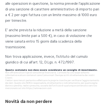
alle operazioni in questione, la norma prevede l’applicazione
di una sanzione di carattere amministrativo di importo pari
a € 2 per ogni fattura con un limite massimo di 1000 euro
per trimestre.
E’ anche prevista la riduzione a metà della sanzione
(massimo limite pari a 500 €), in caso di violazione che
viene sanata entro 15 giorni dalla scadenza della
trasmissione.
Non trova applicazione, invece, l’istituto del cumulo
giuridico di cui all’art. 12, D.Lgs. n. 472/1997.
Questo contenuto non deve essere considerato un consiglio di investimento.
Non offriamo alcun tipo di consulenza finanziaria. L’articolo ha uno scopo soltanto
informativo e alcuni contenuti sono Comunicati Stampa scritti direttamente dai nostri
Clienti.
I lettori sono tenuti pertanto a effettuare le proprie ricerche per verificare l’aggiornamento
dei dati. Questo sito NON è responsabile, direttamente o indirettamente, per qualsivoglia
danno o perdita, reale o presunta, causata dall'utilizzo di qualunque contenuto o servizio
menzionato sul sito https://valoreazioni.com.
Novità da non perdere