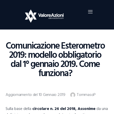
Home
Investimenti
Borsa
BROKER TRADING
Comunicazione Esterometro
Guide Al Trading
2019: modello obbligatorio
Criptovalute
dal 1° gennaio 2019. Come
funziona?
Aggiornamento del 10 Gennaio 2019
TommasoP
Sulla base della
circolare n. 26 del 2018,
Assonime
da una