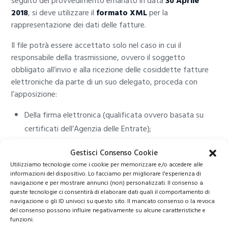
seguito del provvedimento emanato in data
30 Aprile
2018
, si deve utilizzare il
formato XML
per la
rappresentazione dei dati delle fatture.
Il file potrà essere accettato solo nel caso in cui il
responsabile della trasmissione, ovvero il soggetto
obbligato all’invio e alla ricezione delle cosiddette fatture
elettroniche da parte di un suo delegato, proceda con
l’apposizione:
Della firma elettronica (qualificata ovvero basata su
certificati dell’Agenzia delle Entrate);
Al sigillo elettronico dell’Agenzia delle Entrate
Gestisci Consenso Cookie
(nell’ipotesi in cui il file sia inviato tramite upload
Utilizziamo tecnologie come i cookie per memorizzare e/o accedere alle
all’interno dell’interfaccia web del servizio “Fatture e
informazioni del dispositivo. Lo facciamo per migliorare l'esperienza di
navigazione e per mostrare annunci (non) personalizzati. Il consenso a
Corrispettivi”).
queste tecnologie ci consentirà di elaborare dati quali il comportamento di
navigazione o gli ID univoci su questo sito. Il mancato consenso o la revoca
L’elenco dei dati da comunicare viene poi riportato
del consenso possono influire negativamente su alcune caratteristiche e
all’interno del predetto provvedimento dell’Agenzia delle
funzioni.