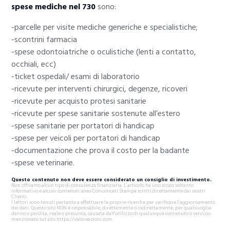
spese mediche nel 730
sono:
-parcelle per visite mediche generiche e specialistiche;
-scontrini farmacia
-spese odontoiatriche o oculistiche (lenti a contatto,
occhiali, ecc)
-ticket ospedali/ esami di laboratorio
-ricevute per interventi chirurgici, degenze, ricoveri
-ricevute per acquisto protesi sanitarie
-ricevute per spese sanitarie sostenute all’estero
-spese sanitarie per portatori di handicap
-spese per veicoli per portatori di handicap
-documentazione che prova il costo per la badante
-spese veterinarie.
Questo contenuto non deve essere considerato un consiglio di investimento.
Non offriamo alcun tipo di consulenza finanziaria. L’articolo ha uno scopo soltanto
informativo e alcuni contenuti sono Comunicati Stampa scritti direttamente dai nostri
Clienti.
I lettori sono tenuti pertanto a effettuare le proprie ricerche per verificare l’aggiornamento
dei dati. Questo sito NON è responsabile, direttamente o indirettamente, per qualsivoglia
danno o perdita, reale o presunta, causata dall'utilizzo di qualunque contenuto o servizio
menzionato sul sito https://valoreazioni.com.