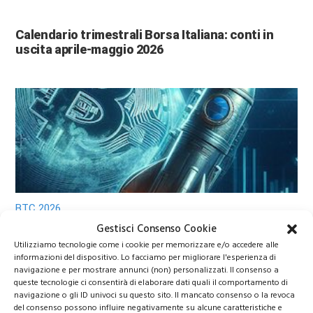
Calendario trimestrali Borsa Italiana: conti in
uscita aprile-maggio 2026
BTC 2026
Gestisci Consenso Cookie
Utilizziamo tecnologie come i cookie per memorizzare e/o accedere alle
Bitcoin 2026: previsioni di prezzo e scenari di
informazioni del dispositivo. Lo facciamo per migliorare l'esperienza di
mercato
navigazione e per mostrare annunci (non) personalizzati. Il consenso a
queste tecnologie ci consentirà di elaborare dati quali il comportamento di
navigazione o gli ID univoci su questo sito. Il mancato consenso o la revoca
del consenso possono influire negativamente su alcune caratteristiche e