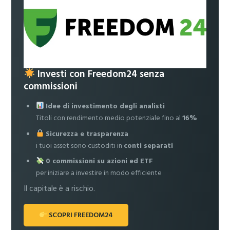
Investi con Freedom24 senza
commissioni
Idee di investimento degli analisti
Titoli con rendimento medio potenziale fino al
16%
Sicurezza e trasparenza
i tuoi asset sono custoditi in
conti separati
0 commissioni su azioni ed ETF
per iniziare a investire in modo efficiente
Il capitale è a rischio.
SCOPRI FREEDOM24