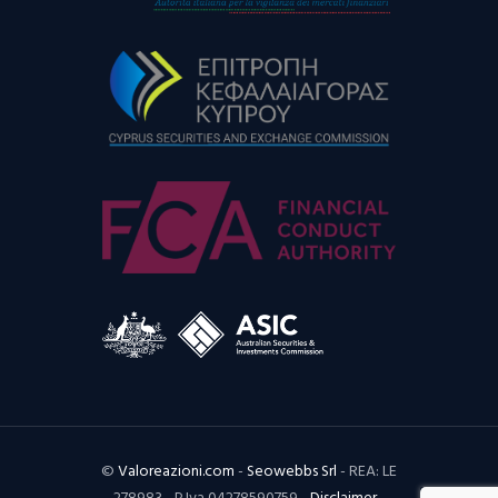
©
Valoreazioni.com
-
Seowebbs Srl
- REA: LE
278983 - P.Iva 04278590759 -
Disclaimer
-