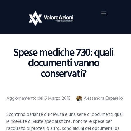
Home
Investimenti
Borsa
BROKER TRADING
Spese mediche 730: quali
Guide Al Trading
documenti vanno
Criptovalute
conservati?
Aggiornamento del 6 Marzo 2015
Alessandra Caparello
Scontrino parlante o ricevuta e una serie di documenti quali
le ricevute di visite specialistiche, nonché le spese per
l’acquisto di protesi o altro, sono alcuni dei documenti da