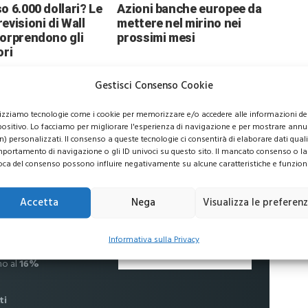
o 6.000 dollari? Le
Azioni banche europee da
evisioni di Wall
mettere nel mirino nei
sorprendono gli
prossimi mesi
ori
Gestisci Consenso Cookie
lizziamo tecnologie come i cookie per memorizzare e/o accedere alle informazioni de
positivo. Lo facciamo per migliorare l'esperienza di navigazione e per mostrare annu
n) personalizzati. Il consenso a queste tecnologie ci consentirà di elaborare dati quali 
usive per i tuoi investimenti
portamento di navigazione o gli ID univoci su questo sito. Il mancato consenso o la
oca del consenso possono influire negativamente su alcune caratteristiche e funzioni
Accetta
Nega
Visualizza le preferen
 commissioni
Informativa sulla Privacy
no al
16%
ti