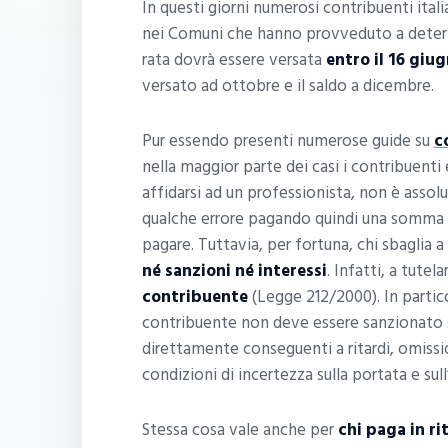
In questi giorni numerosi contribuenti itali
nei Comuni che hanno provveduto a determin
rata dovrà essere versata
entro il 16 giu
versato ad ottobre e il saldo a dicembre.
Pur essendo presenti numerose guide su
c
nella maggior parte dei casi i contribuent
affidarsi ad un professionista, non è asso
qualche errore pagando quindi una somma 
pagare. Tuttavia, per fortuna, chi sbaglia a
né sanzioni né interessi
. Infatti, a tutel
contribuente
(Legge 212/2000). In particol
contribuente non deve essere sanzionato 
direttamente conseguenti a ritardi, omissi
condizioni di incertezza sulla portata e sul
Stessa cosa vale anche per
chi paga in ri