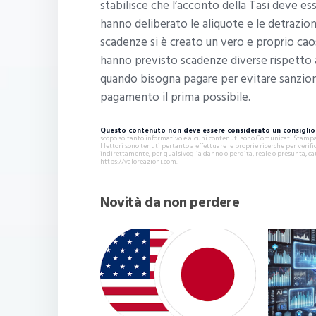
stabilisce che l’acconto della Tasi deve es
hanno deliberato le aliquote e le detrazioni
scadenze si è creato un vero e proprio caos
hanno previsto scadenze diverse rispetto a
quando bisogna pagare per evitare sanzion
pagamento il prima possibile.
Questo contenuto non deve essere considerato un consiglio 
scopo soltanto informativo e alcuni contenuti sono Comunicati Stampa s
I lettori sono tenuti pertanto a effettuare le proprie ricerche per ver
indirettamente, per qualsivoglia danno o perdita, reale o presunta, ca
https://valoreazioni.com.
Novità da non perdere