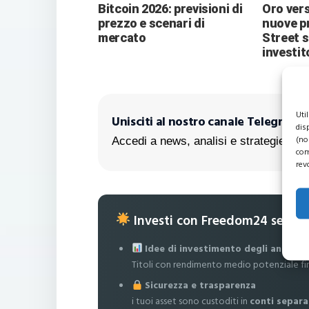
Bitcoin 2026: previsioni di
Oro vers
prezzo e scenari di
nuove pr
mercato
Street 
investit
Uti
Unisciti al nostro canale Telegram!
dis
(no
Accedi a news, analisi e strategie escl
com
rev
Investi con Freedom24 senza
Idee di investimento degli analisti
Titoli con rendimento medio potenziale fi
Sicurezza e trasparenza
i tuoi asset sono custoditi in
conti separa