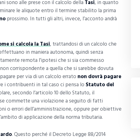
ani sono alle prese con il calcolo della
Tasi
, in quanto
are le aliquote entro il termine stabilito la prima
gno
prossimo. In tutti gli altri, invece, l’acconto andrà
ome si calcola la Tasi
, trattandosi di un calcolo che
i effettuano in maniera autonoma, quindi senza
lutamente remota l’ipotesi che si sia commesso
non corrispondente a quella che si sarebbe dovuta
 pagare per via di un calcolo errato
non dovrà pagare
are i contribuenti in tal caso ci pensa lo
Statuto del
are, secondo l’articolo 10 dello Statuto, il
se commette una violazione a seguito di fatti
oni o errori dell’amministrazione, oppure per obiettive
l’ambito di applicazione della norma tributaria.
tardo
. Questo perché il Decreto Legge 88/2014