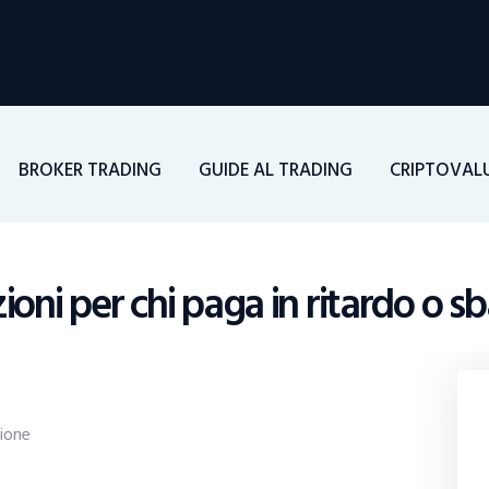
Home
Investimenti
Borsa
BROKER TRADING
GUIDE AL TRADING
CRIPTOVAL
BROKER TRADING
Guide Al Trading
oni per chi paga in ritardo o sba
Criptovalute
ione