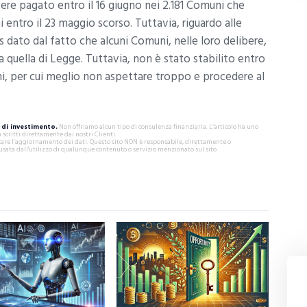
sere pagato entro il 16 giugno nei 2.181 Comuni che
 entro il 23 maggio scorso. Tuttavia, riguardo alle
 dato dal fatto che alcuni Comuni, nelle loro delibere,
 quella di Legge. Tuttavia, non è stato stabilito entro
i, per cui meglio non aspettare troppo e procedere al
di investimento.
Non offriamo alcun tipo di consulenza finanziaria. L’articolo ha uno
critti direttamente dai nostri Clienti.
ificare l’aggiornamento dei dati. Questo sito NON è responsabile, direttamente o
usata dall'utilizzo di qualunque contenuto o servizio menzionato sul sito