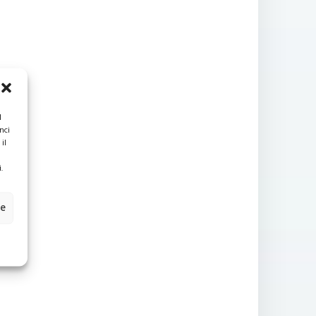
l
nci
il
.
ze