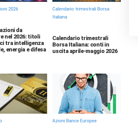
zioni 2026
Calendario trimestrali Borsa
Italiana
 azioni da
 nel 2026: titoli
Calendario trimestrali
ci tra intelligenza
Borsa Italiana: conti in
le, energia e difesa
uscita aprile-maggio 2026
o
Azioni Bance Europee