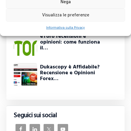
Nega
Fineco Conto e Trading:
recensione e opinioni
Visualizza le preferenze
Fineco Bank
Informativa sulla Privacy
eToro recensioni e
opinioni: come funziona
il…
Dukascopy è Affidabile?
Recensione e Opinioni
Forex…
Seguici sui social