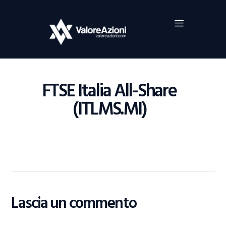
Home
Investimenti
Borsa
BROKER TRADING
FTSE Italia All-Share
Guide Al Trading
(ITLMS.MI)
Criptovalute
Lascia un commento