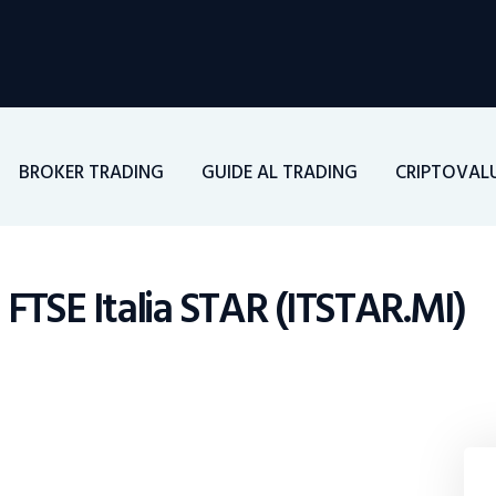
Home
Investimenti
Borsa
BROKER TRADING
GUIDE AL TRADING
CRIPTOVAL
BROKER TRADING
Guide Al Trading
FTSE Italia STAR (ITSTAR.MI)
Criptovalute