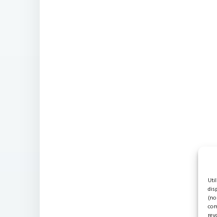
Uti
dis
(no
com
rev