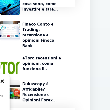
cosa sono, come
investire e fare…
Fineco Conto e
Trading:
recensione e
opinioni Fineco
Bank
eToro recensioni e
opinioni: come
funziona il…
Dukascopy è
Affidabile?
l
Recensione e
nci
Opinioni Forex…
il
.