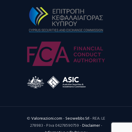
©
Valoreazioni.com
-
Seowebbs Srl
- REA: LE
278983 - P.Iva 04278590759 -
Disclaimer
-