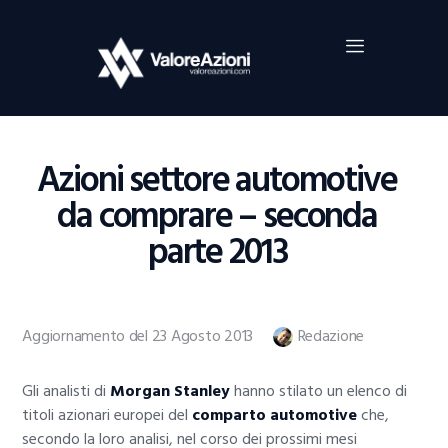
Home
Investimenti
Borsa
BROKER TRADING
Azioni settore automotive
Guide Al Trading
da comprare – seconda
Criptovalute
parte 2013
Aggiornamento del 23 Agosto 2013
Redazione
Gli analisti di
Morgan Stanley
hanno stilato un elenco di
titoli azionari europei del
comparto automotive
che,
secondo la loro analisi, nel corso dei prossimi mesi