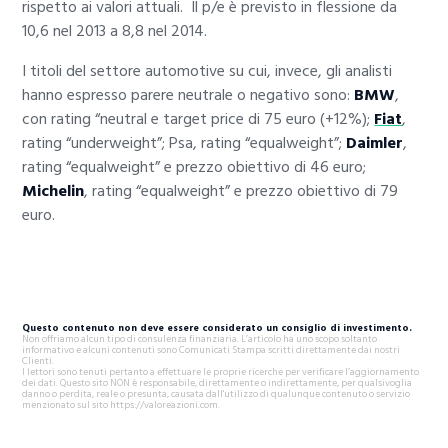
rispetto ai valori attuali. Il p/e è previsto in flessione da
10,6 nel 2013 a 8,8 nel 2014.
I titoli del settore automotive su cui, invece, gli analisti
hanno espresso parere neutrale o negativo sono:
BMW
,
con rating “neutral e target price di 75 euro (+12%);
Fiat
,
rating “underweight”; Psa, rating “equalweight”;
Daimler
,
rating “equalweight” e prezzo obiettivo di 46 euro;
Michelin
, rating “equalweight” e prezzo obiettivo di 79
euro.
Questo contenuto non deve essere considerato un consiglio di investimento.
Non offriamo alcun tipo di consulenza finanziaria. L’articolo ha uno scopo soltanto
informativo e alcuni contenuti sono Comunicati Stampa scritti direttamente dai nostri
Clienti.
I lettori sono tenuti pertanto a effettuare le proprie ricerche per verificare l’aggiornamento
dei dati. Questo sito NON è responsabile, direttamente o indirettamente, per qualsivoglia
danno o perdita, reale o presunta, causata dall'utilizzo di qualunque contenuto o servizio
menzionato sul sito https://valoreazioni.com.