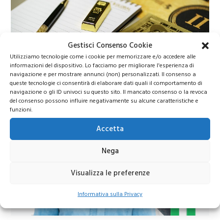
Gestisci Consenso Cookie
Utilizziamo tecnologie come i cookie per memorizzare e/o accedere alle
informazioni del dispositivo. Lo facciamo per migliorare l'esperienza di
Prezzo Oro
navigazione e per mostrare annunci (non) personalizzati. Il consenso a
queste tecnologie ci consentirà di elaborare dati quali il comportamento di
navigazione o gli ID univoci su questo sito. Il mancato consenso o la revoca
del consenso possono influire negativamente su alcune caratteristiche e
Oro verso 6.000 dollari? Le nuove previsioni di
funzioni.
Wall Street sorprendono gli investitori
Accetta
Nega
Visualizza le preferenze
Informativa sulla Privacy