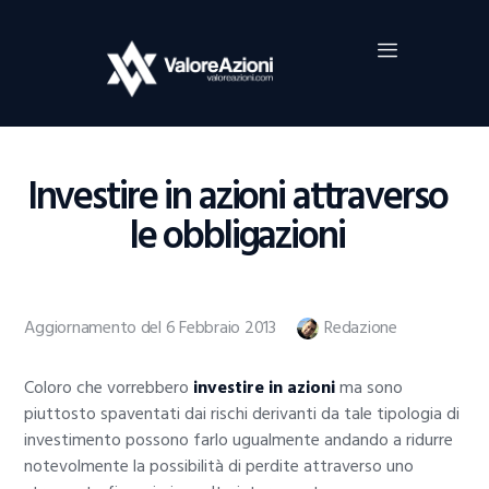
Home
Investimenti
Borsa
BROKER TRADING
Investire in azioni attraverso
Guide Al Trading
le obbligazioni
Criptovalute
Aggiornamento del 6 Febbraio 2013
Redazione
Coloro che vorrebbero
investire in azioni
ma sono
piuttosto spaventati dai rischi derivanti da tale tipologia di
investimento possono farlo ugualmente andando a ridurre
notevolmente la possibilità di perdite attraverso uno