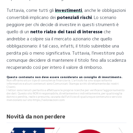
Tuttavia, come tutti gli
investimenti
, anche le obbligazioni
convertibili implicano dei
potenziali rischi
. Lo scenario
peggiore per chi decide di investire in questi strumenti è
quello di un
netto rialzo dei tassi di interesse
che
andrebbe a colpire sia il mercato azionario che quello
obbligazionario: il tal caso, infatti, il titolo subirebbe una
perdita più o meno significativa. Tuttavia, l’investitore può
comunque decidere di mantenere il titolo fino alla scadenza
recuperando così per intero il valore di rimborso.
Questo contenuto non deve essere considerato un consiglio di investimento.
Non offriamo alcun tipo di consulenza finanziaria. L’articolo ha uno scopo soltanto
informativo e alcuni contenuti sono Comunicati Stampa scritti direttamente dai nostri
Clienti.
I lettori sono tenuti pertanto a effettuare le proprie ricerche per verificare l’aggiornamento
dei dati. Questo sito NON è responsabile, direttamente o indirettamente, per qualsivoglia
danno o perdita, reale o presunta, causata dall'utilizzo di qualunque contenuto o servizio
menzionato sul sito https://valoreazioni.com.
Novità da non perdere