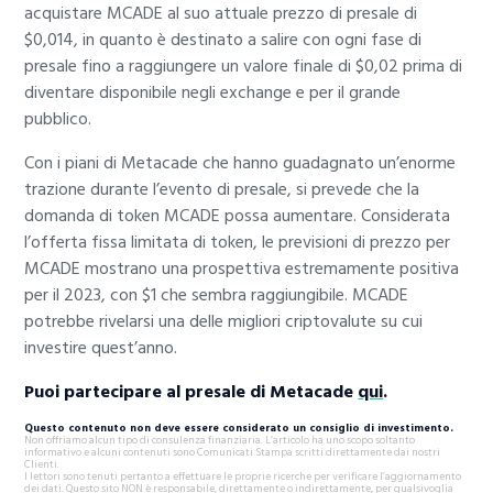
acquistare MCADE al suo attuale prezzo di presale di
$0,014, in quanto è destinato a salire con ogni fase di
presale fino a raggiungere un valore finale di $0,02 prima di
diventare disponibile negli exchange e per il grande
pubblico.
Con i piani di Metacade che hanno guadagnato un’enorme
trazione durante l’evento di presale, si prevede che la
domanda di token MCADE possa aumentare. Considerata
l’offerta fissa limitata di token, le previsioni di prezzo per
MCADE mostrano una prospettiva estremamente positiva
per il 2023, con $1 che sembra raggiungibile. MCADE
potrebbe rivelarsi una delle migliori criptovalute su cui
investire quest’anno.
Puoi partecipare al presale di Metacade
qui
.
Questo contenuto non deve essere considerato un consiglio di investimento.
Non offriamo alcun tipo di consulenza finanziaria. L’articolo ha uno scopo soltanto
informativo e alcuni contenuti sono Comunicati Stampa scritti direttamente dai nostri
Clienti.
I lettori sono tenuti pertanto a effettuare le proprie ricerche per verificare l’aggiornamento
dei dati. Questo sito NON è responsabile, direttamente o indirettamente, per qualsivoglia