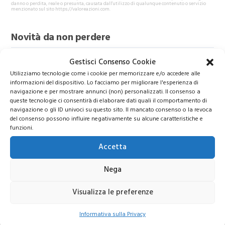
danno o perdita, reale o presunta, causata dall'utilizzo di qualunque contenuto o servizio
menzionato sul sito https://valoreazioni.com.
Novità da non perdere
Gestisci Consenso Cookie
Utilizziamo tecnologie come i cookie per memorizzare e/o accedere alle
informazioni del dispositivo. Lo facciamo per migliorare l'esperienza di
navigazione e per mostrare annunci (non) personalizzati. Il consenso a
queste tecnologie ci consentirà di elaborare dati quali il comportamento di
navigazione o gli ID univoci su questo sito. Il mancato consenso o la revoca
del consenso possono influire negativamente su alcune caratteristiche e
funzioni.
USD JPY
Accetta
Nega
Previsioni USDJPY 2026
Visualizza le preferenze
Informativa sulla Privacy