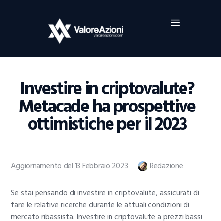
Home
Investimenti
Borsa
BROKER TRADING
Investire in criptovalute?
Guide Al Trading
Metacade ha prospettive
Criptovalute
ottimistiche per il 2023
Aggiornamento del 13 Febbraio 2023
Redazione
Se stai pensando di investire in criptovalute, assicurati di
fare le relative ricerche durante le attuali condizioni di
mercato ribassista. Investire in criptovalute a prezzi bassi