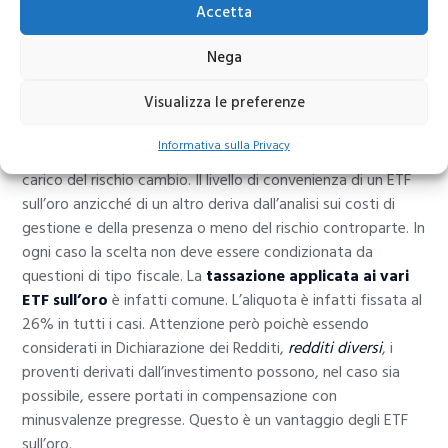
Accetta
Nega
Visualizza le preferenze
La scelta degli ETF per investire sull’oro va fatta con molta
ponderazione. Gli elementi da tenere in considerazione
Informativa sulla Privacy
sono tanti ed è ovvio che non tutti sono pronti a farsi
carico del rischio cambio. Il livello di convenienza di un ETF
sull’oro anzicché di un altro deriva dall’analisi sui costi di
gestione e della presenza o meno del rischio controparte. In
ogni caso la scelta non deve essere condizionata da
questioni di tipo fiscale. La
tassazione applicata ai vari
ETF sull’oro
è infatti comune. L’aliquota è infatti fissata al
26% in tutti i casi. Attenzione però poichè essendo
considerati in Dichiarazione dei Redditi,
redditi diversi
, i
proventi derivati dall’investimento possono, nel caso sia
possibile, essere portati in compensazione con
minusvalenze pregresse. Questo è un vantaggio degli ETF
sull’oro.