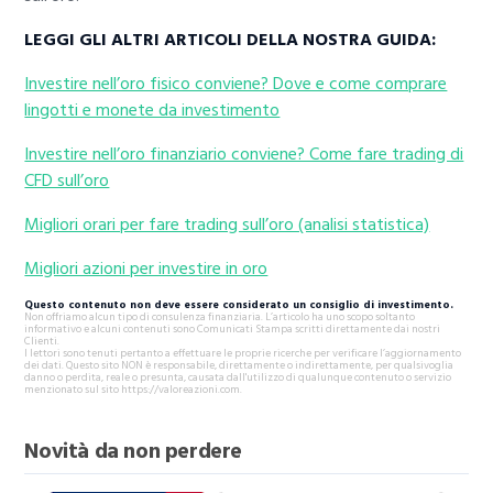
LEGGI GLI ALTRI ARTICOLI DELLA NOSTRA GUIDA:
Investire nell’oro fisico conviene? Dove e come comprare
lingotti e monete da investimento
Investire nell’oro finanziario conviene? Come fare trading di
CFD sull’oro
Migliori orari per fare trading sull’oro (analisi statistica)
Migliori azioni per investire in oro
Questo contenuto non deve essere considerato un consiglio di investimento.
Non offriamo alcun tipo di consulenza finanziaria. L’articolo ha uno scopo soltanto
informativo e alcuni contenuti sono Comunicati Stampa scritti direttamente dai nostri
Clienti.
I lettori sono tenuti pertanto a effettuare le proprie ricerche per verificare l’aggiornamento
dei dati. Questo sito NON è responsabile, direttamente o indirettamente, per qualsivoglia
danno o perdita, reale o presunta, causata dall'utilizzo di qualunque contenuto o servizio
menzionato sul sito https://valoreazioni.com.
Novità da non perdere