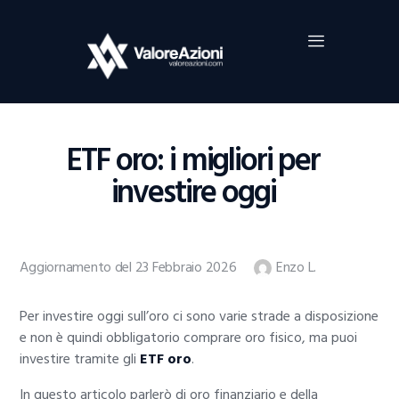
Home
Investimenti
Borsa
BROKER TRADING
ETF oro: i migliori per
Guide Al Trading
investire oggi
Criptovalute
Aggiornamento del 23 Febbraio 2026
Enzo L.
Per investire oggi sull’oro ci sono varie strade a disposizione
e non è quindi obbligatorio comprare oro fisico, ma puoi
investire tramite gli
ETF oro
.
In questo articolo parlerò di oro finanziario e della