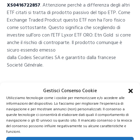
XS0416722857
. Attenzione perchè a differenza degli altri
ETF citati si tratta di prodotto passivo del tipo ETP. Come
Exchange Traded Prodcut questo ETF non ha l’oro fisico
come sottostante. Questo significa che scegliendo di
investire sull’oro con l’ETF Lyxor ETF ORO: Etn Gold si corre
anche il rischio di controparte. Il prodotto comunque è
sicuro essendo emesso
dalla Codeis Securities SA e garantito dalla francese
Societé Générale.
Migliori ETF sull’oro conclusioni
Gestisci Consenso Cookie
Utilizziamo tecnologie come i cookie per memorizzare e/o accedere alle
informazioni del dispositivo. Lo facciamo per migliorare l'esperienza di
navigazione e per mostrare annunci (non) personalizzati. Il consenso a
queste tecnologie ci consentirà di elaborare dati quali il comportamento di
navigazione o gli ID univoci su questo sito. Il mancato consenso o la revoca
del consenso possono influire negativamente su alcune caratteristiche e
funzioni.