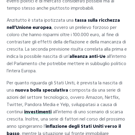
eventi politici e di mercato considerati possibili ma al
tempo stesso anche piuttosto improbabili.
Anzitutto è stata ipotizzata una
tassa sulla ricchezza
nell’Unione europea
, ovvero un prelievo forzoso per
coloro che hanno risparmi oltre i 100.000 euro, al fine di
contrastare gli effetti della deflazione e della mancanza di
crescita. La seconda previsione risulta correlata alla prima e
indica la possibile nascita di un’
alleanza anti-Ue
all’interno
del Parlamento che potrebbe mettere in subbuglio politico
l’intera Europa.
Per quanto riguarda gli Stati Uniti, è prevista la nascita di
una
nuova bolla speculativa
composta da una serie di
azioni del settore tecnologico, ovvero Amazon, Netflix,
Twitter, Pandora Media e Yelp, sviluppatasi a causa di
continui
investimenti
all’interno di uno scenario di scarsa
crescita. Inoltre, una serie di fattori nel corso del prossimo
anno spingeranno l’
inflazione degli Stati Uniti verso il
basso
, mentre la situazione sul fronte immobiliare