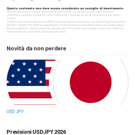
Questo contenuto non deve essere considerato un consiglio di investimento.
Non offriamo alcun tipo di consulenza finanziaria. L’articolo ha uno scopo soltanto
informativo e alcuni contenuti sono Comunicati Stampa scritti direttamente dai nostri
Clienti.
I lettori sono tenuti pertanto a effettuare le proprie ricerche per verificare l’aggiornamento
dei dati. Questo sito NON è responsabile, direttamente o indirettamente, per qualsivoglia
danno o perdita, reale o presunta, causata dall'utilizzo di qualunque contenuto o servizio
menzionato sul sito https://valoreazioni.com.
Novità da non perdere
USD JPY
Previsioni USDJPY 2026