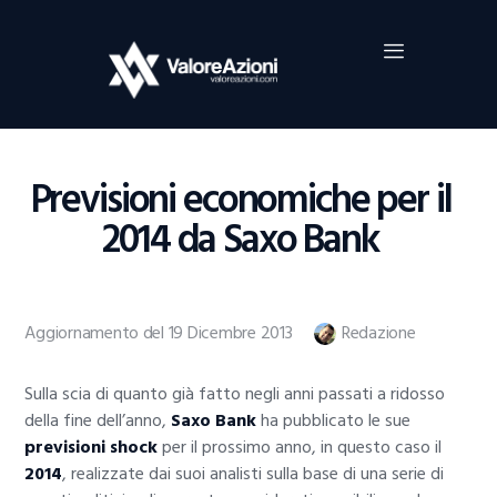
Home
Investimenti
Borsa
BROKER TRADING
Previsioni economiche per il
Guide Al Trading
2014 da Saxo Bank
Criptovalute
Aggiornamento del 19 Dicembre 2013
Redazione
Sulla scia di quanto già fatto negli anni passati a ridosso
della fine dell’anno,
Saxo Bank
ha pubblicato le sue
previsioni shock
per il prossimo anno, in questo caso il
2014
, realizzate dai suoi analisti sulla base di una serie di