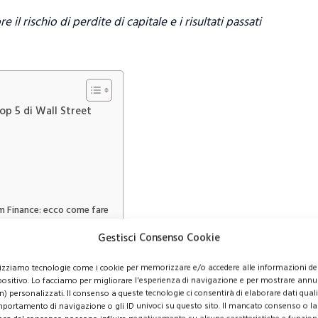
il rischio di perdite di capitale e i risultati passati
top 5 di Wall Street
m Finance: ecco come fare
Gestisci Consenso Cookie
re nel 2022: le top 5 di Wall
lizziamo tecnologie come i cookie per memorizzare e/o accedere alle informazioni de
positivo. Lo facciamo per migliorare l'esperienza di navigazione e per mostrare annu
n) personalizzati. Il consenso a queste tecnologie ci consentirà di elaborare dati quali 
portamento di navigazione o gli ID univoci su questo sito. Il mancato consenso o la