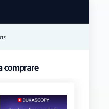
UTE
 da comprare