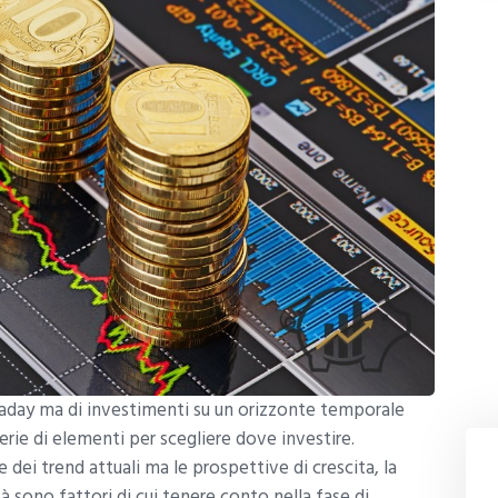
raday ma di investimenti su un orizzonte temporale
erie di elementi per scegliere dove investire.
 dei trend attuali ma le prospettive di crescita, la
tà sono fattori di cui tenere conto nella fase di