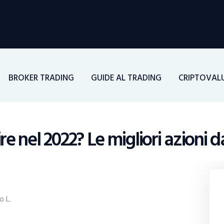
Home
Investimenti
Borsa
BROKER TRADING
GUIDE AL TRADING
CRIPTOVAL
BROKER TRADING
Guide Al Trading
re nel 2022? Le migliori azioni
Criptovalute
o L.