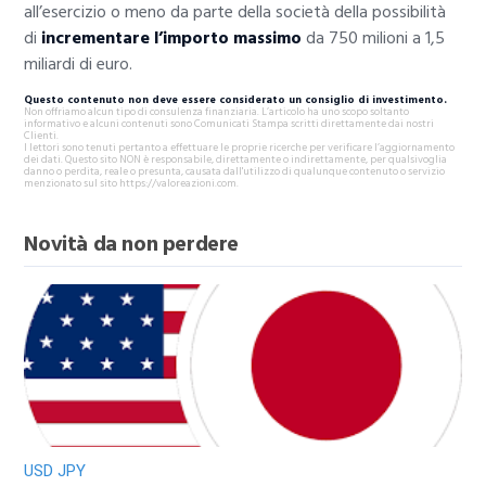
all’esercizio o meno da parte della società della possibilità
di
incrementare l’importo massimo
da 750 milioni a 1,5
miliardi di euro.
Questo contenuto non deve essere considerato un consiglio di investimento.
Non offriamo alcun tipo di consulenza finanziaria. L’articolo ha uno scopo soltanto
informativo e alcuni contenuti sono Comunicati Stampa scritti direttamente dai nostri
Clienti.
I lettori sono tenuti pertanto a effettuare le proprie ricerche per verificare l’aggiornamento
dei dati. Questo sito NON è responsabile, direttamente o indirettamente, per qualsivoglia
danno o perdita, reale o presunta, causata dall'utilizzo di qualunque contenuto o servizio
menzionato sul sito https://valoreazioni.com.
Novità da non perdere
USD JPY