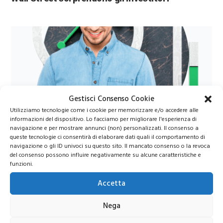
Gestisci Consenso Cookie
Utilizziamo tecnologie come i cookie per memorizzare e/o accedere alle
Azioni Bance Europee
informazioni del dispositivo. Lo facciamo per migliorare l'esperienza di
navigazione e per mostrare annunci (non) personalizzati. Il consenso a
queste tecnologie ci consentirà di elaborare dati quali il comportamento di
Azioni banche europee da mettere nel mirino nei
navigazione o gli ID univoci su questo sito. Il mancato consenso o la revoca
del consenso possono influire negativamente su alcune caratteristiche e
prossimi mesi
funzioni.
Accetta
Nega