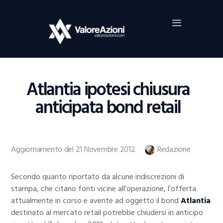
Home
Investimenti
Borsa
BROKER TRADING
Atlantia ipotesi chiusura
Guide Al Trading
anticipata bond retail
Criptovalute
Aggiornamento del 21 Novembre 2012
Redazione
Secondo quanto riportato da alcune indiscrezioni di
stampa, che citano fonti vicine all’operazione, l’offerta
attualmente in corso e avente ad oggetto il bond
Atlantia
destinato al mercato retail potrebbe chiudersi in anticipo