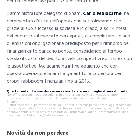
per un ammontare pari a 750 milioni di euro.
L’amministratore delegato di Snam,
Carlo Malacarne
, ha
commentato l’esito dell’operazione sottolineando che
grazie al suo successo la società è in grado, a soli 4 mesi
dal debutto sul mercato dei capitali, di completare il piano
di emissioni obbligazionarie predisposto per il rimborso del
finanziamento bancario ponte, consolidando al tempo
stesso il costo del debito a livelli competitivi ed in linea con
le aspettative. Malacarne ha infine aggiunto che con
questa operazione Snam ha garantito la copertura dei
propri fabbisogni finanziari fino al 2015.
Questo contenuto non deve essere considerato un consiglio di investimento.
Non offriamo alcun tipo di consulenza finanziaria. L’articolo ha uno scopo soltanto
informativo e alcuni contenuti sono Comunicati Stampa scritti direttamente dai nostri
Clienti.
I lettori sono tenuti pertanto a effettuare le proprie ricerche per verificare l’aggiornamento
dei dati. Questo sito NON è responsabile, direttamente o indirettamente, per qualsivoglia
danno o perdita, reale o presunta, causata dall'utilizzo di qualunque contenuto o servizio
menzionato sul sito https://valoreazioni.com.
Novità da non perdere