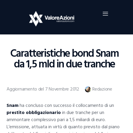
Home
Investimenti
Borsa
BROKER TRADING
Caratteristiche bond Snam
Guide Al Trading
da 1,5 mld in due tranche
Criptovalute
Aggiornamento del 7 Novembre 2012
Redazione
Snam
ha concluso con successo il collocamento di un
prestito obbligazionario
in due tranche per un
ammontare complessivo pari a 1,5 miliardi di euro.
L’emissione, attuata in virtù di quanto previsto dal piano