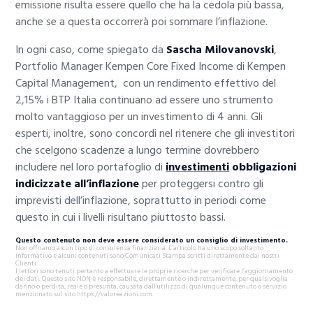
emissione risulta essere quello che ha la cedola più bassa,
anche se a questa occorrerà poi sommare l’inflazione.
In ogni caso, come spiegato da
Sascha Milovanovski
,
Portfolio Manager Kempen Core Fixed Income di Kempen
Capital Management, con un rendimento effettivo del
2,15% i BTP Italia continuano ad essere uno strumento
molto vantaggioso per un investimento di 4 anni. Gli
esperti, inoltre, sono concordi nel ritenere che gli investitori
che scelgono scadenze a lungo termine dovrebbero
includere nel loro portafoglio di
investimenti
obbligazioni
indicizzate all’inflazione
per proteggersi contro gli
imprevisti dell’inflazione, soprattutto in periodi come
questo in cui i livelli risultano piuttosto bassi.
Questo contenuto non deve essere considerato un consiglio di investimento.
Non offriamo alcun tipo di consulenza finanziaria. L’articolo ha uno scopo soltanto
informativo e alcuni contenuti sono Comunicati Stampa scritti direttamente dai nostri
Clienti.
I lettori sono tenuti pertanto a effettuare le proprie ricerche per verificare l’aggiornamento
dei dati. Questo sito NON è responsabile, direttamente o indirettamente, per qualsivoglia
danno o perdita, reale o presunta, causata dall'utilizzo di qualunque contenuto o servizio
menzionato sul sito https://valoreazioni.com.