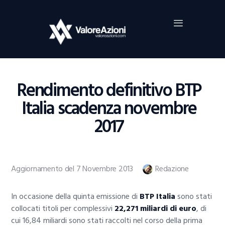
Home
Investimenti
Borsa
BROKER TRADING
Rendimento definitivo BTP
Guide Al Trading
Italia scadenza novembre
Criptovalute
2017
Aggiornamento del 7 Novembre 2013
Redazione
In occasione della quinta emissione di
BTP Italia
sono stati
collocati titoli per complessivi
22,271 miliardi di euro
, di
cui 16,84 miliardi sono stati raccolti nel corso della prima