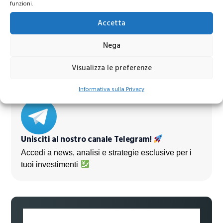
funzioni.
Azioni Bance Europee
Accetta
Nega
Azioni banche europee da mettere nel mirino nei
prossimi mesi
Visualizza le preferenze
Informativa sulla Privacy
Unisciti al nostro canale Telegram!
Accedi a news, analisi e strategie esclusive per i
tuoi investimenti