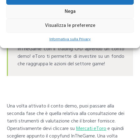
Nega
Visualizza le preferenze
Demo gratis eToro
Informativa sulla Privacy
Scopri come investire sul copyfund eToro
InTheGame con il trading CFD aprendo un conto
demo! eToro ti permette di investire su un fondo
che raggruppa le azioni del settore game!
Una volta attivato il conto demo, puoi passare alla
seconda fase che è quella relativa alla consultazione dei
tanti strumenti di valutazione che il broker fornisce.
Operativamente devi cliccare su
Mercati eToro
e quindi
scegliere appunto il copyfund InTheGame. Una volta