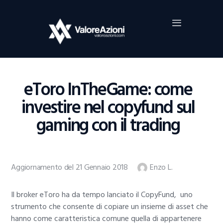
Home
Investimenti
Borsa
BROKER TRADING
eToro InTheGame: come
Guide Al Trading
investire nel copyfund sul
Criptovalute
gaming con il trading
Aggiornamento del 21 Gennaio 2018
Enzo L.
Il broker eToro ha da tempo lanciato il CopyFund, uno
strumento che consente di copiare un insieme di asset che
hanno come caratteristica comune quella di appartenere