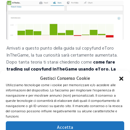
Arrivati a questo punto della guida sul copyfund eToro
InTheGame, la tua curiosità sarà certamente aumentata.
Dopo tanta teoria ti starai chiedendo come
come fare
trading sul copyfund InTheGame usando eToro. La
prima cosa da fare è aprire un conto demo eToro.
Gestisci Consenso Cookie
Inutile iniziare subito investendo denaro reale.E’ molto
Utilizziamo tecnologie come i cookie per memorizzare e/o accedere alle
meglio, invece, fare pratica con un conto demo e imparare,
informazioni del dispositivo. Lo facciamo per migliorare l'esperienza di
navigazione e per mostrare annunci (non) personalizzati. Il consenso a
in questo modo, a non commettere errori operativi.
queste tecnologie ci consentirà di elaborare dati quali il comportamento di
Soprattutto nel caso in cui tu sia un trader principiante, ti
navigazione o gli ID univoci su questo sito. Il mancato consenso o la revoca
consiglio di fare trading sul copyfund InTheGame, usando
del consenso possono influire negativamente su alcune caratteristiche e
funzioni.
un conto demo eToro, Tra l’altro, la demo è offerta
gratuitamente dal broker.
Accetta