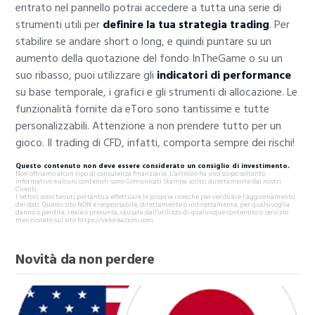
entrato nel pannello potrai accedere a tutta una serie di
strumenti utili per
definire la tua strategia trading
. Per
stabilire se andare short o long, e quindi puntare su un
aumento della quotazione del fondo InTheGame o su un
suo ribasso, puoi utilizzare gli
indicatori di performance
su base temporale, i grafici e gli strumenti di allocazione. Le
funzionalità fornite da eToro sono tantissime e tutte
personalizzabili. Attenzione a non prendere tutto per un
gioco. Il trading di CFD, infatti, comporta sempre dei rischi!
Questo contenuto non deve essere considerato un consiglio di investimento.
Non offriamo alcun tipo di consulenza finanziaria. L’articolo ha uno scopo soltanto
informativo e alcuni contenuti sono Comunicati Stampa scritti direttamente dai nostri
Clienti.
I lettori sono tenuti pertanto a effettuare le proprie ricerche per verificare l’aggiornamento
dei dati. Questo sito NON è responsabile, direttamente o indirettamente, per qualsivoglia
danno o perdita, reale o presunta, causata dall'utilizzo di qualunque contenuto o servizio
menzionato sul sito https://valoreazioni.com.
Novità da non perdere