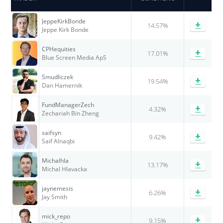
JeppeKirkBonde
+
14.57%
Jeppe Kirk Bonde
CPHequities
+
17.01%
Blue Screen Media ApS
Smudliczek
+
19.54%
Dan Hamernik
FundManagerZech
+
4.32%
Zechariah Bin Zheng
saifsyn
+
9.42%
Saif Alnaqbi
Michalhla
+
13.17%
Michal Hlavacka
jaynemesis
+
6.26%
Jay Smith
mick_repo
+
9.15%