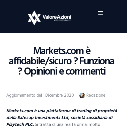
Home
Investimenti
Borsa
BROKER TRADING
Markets.com è
Guide Al Trading
affidabile/sicuro ? Funziona
Criptovalute
? Opinioni e commenti
Aggiornamento del 1 Dicembre 2020
Redazione
Markets.com è una piattaforma di trading di proprietà
della Safecap Investments Ltd, società sussidiaria di
Playtech PLC.
Si tratta di una realtà ormai molto