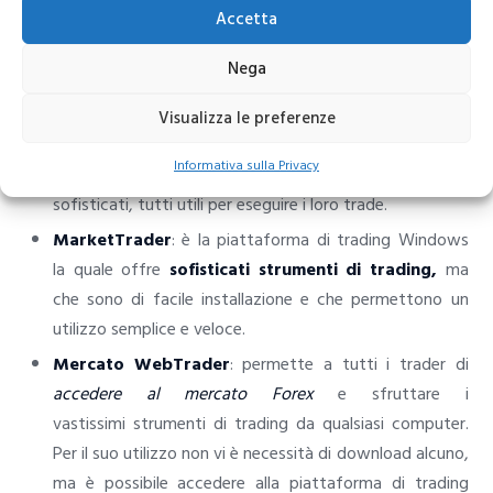
Quando si tratta di flessibilità, Markets.com non è secondo
Accetta
a nessuno! Infatti esso offre la possibilità di
fare trading
Nega
online
scegliendo tra ben 8 differenti piattaforme:
MetaTrader 4:
piattaforma molto diffusa tra i trader
Visualizza le preferenze
Forex grazie alla quale tutti i trader possono sfruttare
Informativa sulla Privacy
diversi strumenti di trading online, anche tra i più
sofisticati, tutti utili per eseguire i loro trade.
MarketTrader
: è la piattaforma di trading Windows
la quale offre
sofisticati strumenti di trading,
ma
che sono di facile installazione e che permettono un
utilizzo semplice e veloce.
Mercato WebTrader
: permette a tutti i trader di
accedere al mercato Forex
e sfruttare i
vastissimi strumenti di trading da qualsiasi computer.
Per il suo utilizzo non vi è necessità di download alcuno,
ma è possibile accedere alla piattaforma di trading