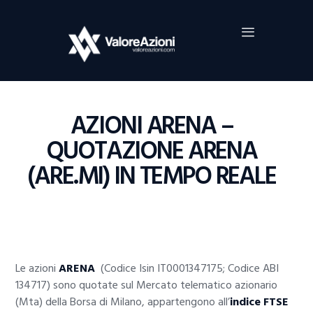
Home
Investimenti
Borsa
BROKER TRADING
AZIONI ARENA –
Guide Al Trading
QUOTAZIONE ARENA
Criptovalute
(ARE.MI) IN TEMPO REALE
Le azioni
ARENA
(Codice Isin IT0001347175; Codice ABI
134717) sono quotate sul Mercato telematico azionario
(Mta) della Borsa di Milano, appartengono all’
indice FTSE