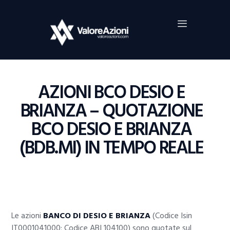
Home
Investimenti
Borsa
BROKER TRADING
AZIONI BCO DESIO E
Guide Al Trading
BRIANZA – QUOTAZIONE
Criptovalute
BCO DESIO E BRIANZA
(BDB.MI) IN TEMPO REALE
Le azioni
BANCO DI DESIO E BRIANZA
(Codice Isin
IT0001041000; Codice ABI 104100) sono quotate sul