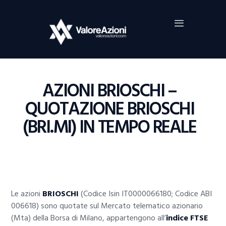
Home
Investimenti
Borsa
BROKER TRADING
AZIONI BRIOSCHI –
Guide Al Trading
QUOTAZIONE BRIOSCHI
Criptovalute
(BRI.MI) IN TEMPO REALE
Le azioni
BRIOSCHI
(Codice Isin IT0000066180; Codice ABI
006618) sono quotate sul Mercato telematico azionario
(Mta) della Borsa di Milano, appartengono all’
indice FTSE