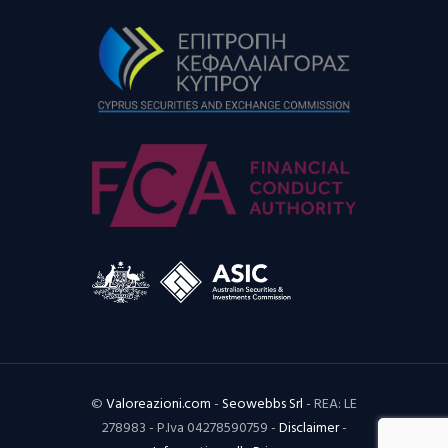
©
Valoreazioni.com
-
Seowebbs Srl
- REA: LE
278983 - P.Iva 04278590759 -
Disclaimer
-