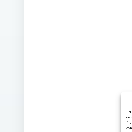
Uti
dis
(no
com