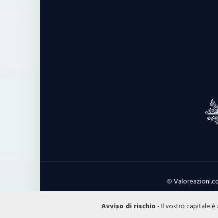
©
Valoreazioni.
Avviso di rischio
- Il vostro capitale è