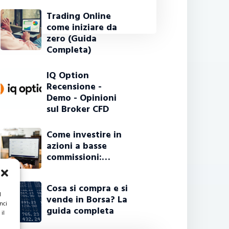
Trading Online
come iniziare da
zero (Guida
Completa)
IQ Option
Recensione -
Demo - Opinioni
sul Broker CFD
Come investire in
azioni a basse
commissioni:…
Cosa si compra e si
l
vende in Borsa? La
nci
guida completa
il