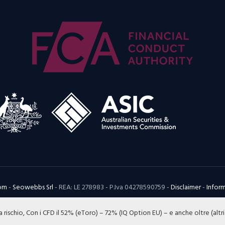
com
-
Seowebbs Srl
- REA: LE 278983 - P.Iva 04278590759 -
Disclaimer
-
Inform
 a rischio, Con i CFD il 52% (eToro) – 72% (IQ Option EU) – e anche oltre (altri