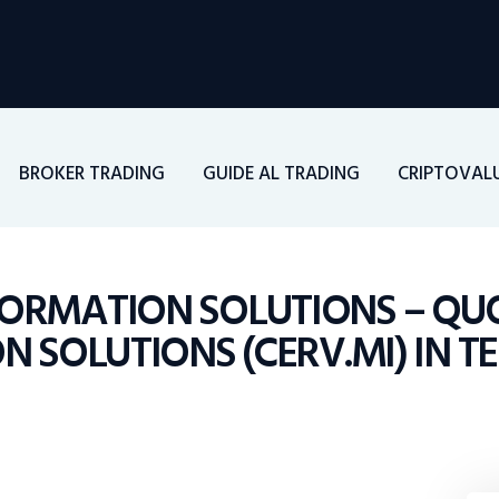
Home
Investimenti
Borsa
BROKER TRADING
GUIDE AL TRADING
CRIPTOVAL
BROKER TRADING
Guide Al Trading
FORMATION SOLUTIONS – QU
 SOLUTIONS (CERV.MI) IN T
Criptovalute